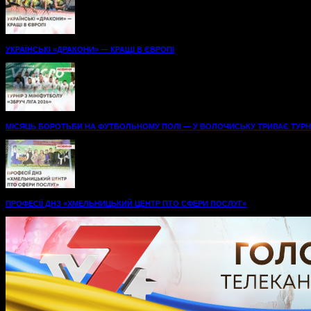
УКРАЇНСЬКІ «ДРАКОНИ» — КРАЩІ В ЄВРОПІ
МІСЯЦЬ БОРОТЬБИ НА ФУТБОЛЬНОМУ ПОЛІ — У ВОЛОЧИСЬКУ ТРИВАЄ ТУРНІР
ПРОФЕСІЇ ДНЗ «ХМЕЛЬНИЦЬКИЙ ЦЕНТР ПТО СФЕРИ ПОСЛУГ»