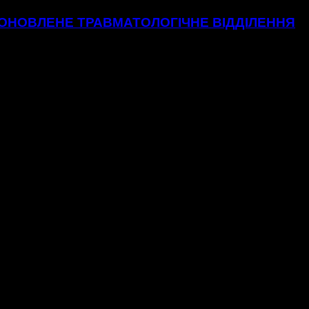
 ОНОВЛЕНЕ ТРАВМАТОЛОГІЧНЕ ВІДДІЛЕННЯ
о відділення Хмельницької міської лікарні.48 нових ліжок, вб