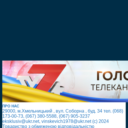
ПРО НАС
29000, м.Хмельницький , вул. Соборна , буд. 34 тел. (068)
173-00-73, (067) 380-5588, (067) 905-3237
eksklusiv@ukr.net, vinskevich1978@ukr.net (с) 2024
Товариство з обмеженою відповідальністю