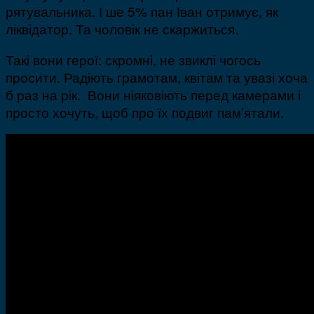
рятувальника. І ше 5% пан Іван отримує, як
ліквідатор. Та чоловік не скаржиться.
Такі вони герої: скромні, не звиклі чогось
просити. Радіють грамотам, квітам та увазі хоча
б раз на рік. Вони ніяковіють перед камерами і
просто хочуть, щоб про їх подвиг пам’ятали.