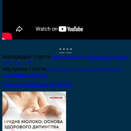
" "
" "
попередня стаття
Хмельницькому естрадно-духовому
оркестру – 26
наступна стаття
Хмельничан навчали комунікувати з
особливими людьми
СТАТТІ ПО ТЕМІ
БІЛЬШЕ ВІД АВТОРА