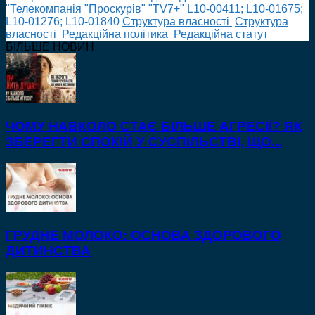
"Телекомпанія "Проскурів" "TV7+" L10-00411; L10-01675;
L10-01276; L10-01840
Cтруктура власності
Cтруктура
власності
Редакційна політика
Редакційна статут
БІЛЬШЕ НОВИН
ЧОМУ НАВКОЛО СТАЄ БІЛЬШЕ АГРЕСІЇ? ЯК
ЗБЕРЕГТИ СПОКІЙ У СУСПІЛЬСТВІ, ЩО...
ГРУДНЕ МОЛОКО: ОСНОВА ЗДОРОВОГО
ДИТИНСТВА