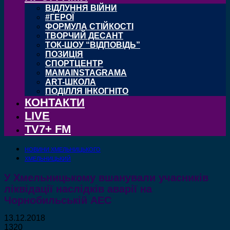
ВІДЛУННЯ ВІЙНИ
#ГЕРОЇ
ФОРМУЛА СТІЙКОСТІ
ТВОРЧИЙ ДЕСАНТ
ТОК-ШОУ “ВІДПОВІДЬ”
ПОЗИЦІЯ
СПОРТЦЕНТР
MAMAINSTAGRAMA
ART-ШКОЛА
ПОДІЛЛЯ ІНКОГНІТО
КОНТАКТИ
LIVE
TV7+ FM
НОВИНИ ХМЕЛЬНИЦЬКОГО
ХМЕЛЬНИЦЬКИЙ
У Хмельницькому вшанували учасників
ліквідації наслідків аварії на
Чорнобильській АЕС
13.12.2018
1320