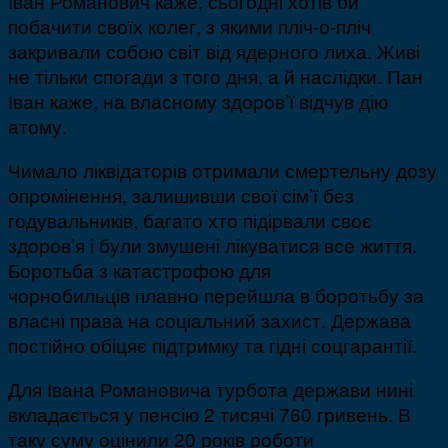
Іван Романович каже, сьогодні хотів би
побачити своїх колег, з якими пліч-о-пліч
закривали собою світ від ядерного лиха. Живі
не тільки спогади з того дня, а й наслідки. Пан
Іван каже, на власному здоров’ї відчув дію
атому.
Чимало ліквідаторів отримали смертельну дозу
опромінення, залишивши свої сім’ї без
годувальників, багато хто підірвали своє
здоров’я і були змушені лікуватися все життя.
Боротьба з катастрофою для
чорнобильців плавно перейшла в боротьбу за
власні права на соціальний захист. Держава
постійно обіцяє підтримку та гідні соцгарантії.
Для Івана Романовича турбота держави нині
вкладається у пенсію 2 тисячі 760 гривень. В
таку суму оцінили 20 років роботи