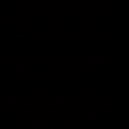
– до 25-ти років. Тож організатори запрошують
до участі усіх охочих. До слова, вже готуються
до фестивалю досвідчені конкурсанти. Серед
них танцювальний колектив «Престиж» з
Ізяслава, співачка Юлія Каменюк з Волочиська
та інші.
Конкурс «Стожари Супер Зірка» відбудеться 30
жовтня у Хмельницькому. Щодо репертуару
учасників, то тут організатори дають
конкурсантам свободу вибору.
До слова, організатори приготували для усіх
конкурсантів призи. Журі ж складатиметься з
професійних музикантів, у планах впровадити і
он-лайн голосування. Крім того буде вручено
приз глядацьких симпатій. Переможця у цій
категорії обиратимуть глядачі конкурсу.