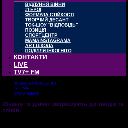
ВІДЛУННЯ ВІЙНИ
#ГЕРОЇ
ФОРМУЛА СТІЙКОСТІ
ТВОРЧИЙ ДЕСАНТ
ТОК-ШОУ “ВІДПОВІДЬ”
ПОЗИЦІЯ
СПОРТЦЕНТР
MAMAINSTAGRAMA
ART-ШКОЛА
ПОДІЛЛЯ ІНКОГНІТО
КОНТАКТИ
LIVE
TV7+ FM
НОВИНИ ХМЕЛЬНИЦЬКОГО
КУЛЬТУРА
ХМЕЛЬНИЦЬКИЙ
Юнаків та дівчат запрошують до танців та
співів.
10.10.2019
2531