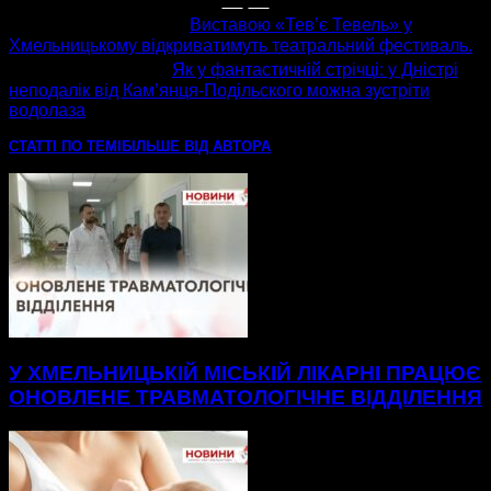
попередня стаття
Виставою «Тев’є Тевель» у
Хмельницькому відкриватимуть театральний фестиваль.
наступна стаття
Як у фантастичній стрічці: у Дністрі
неподалік від Кам’янця-Подільского можна зустріти
водолаза
СТАТТІ ПО ТЕМІ
БІЛЬШЕ ВІД АВТОРА
У ХМЕЛЬНИЦЬКІЙ МІСЬКІЙ ЛІКАРНІ ПРАЦЮЄ
ОНОВЛЕНЕ ТРАВМАТОЛОГІЧНЕ ВІДДІЛЕННЯ