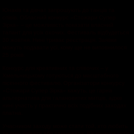
Юнаків та дівчат запрошують до танців та
співів. Обласний конкурс «Стожари Супер
Зірка» – це можливість показати власний
талант для усіх охочих. Фестиваль відбудеться
30 жовтня. Нині триває реєстрація. Заявки
можуть подавати усі, кому ще не виповнилося
25 років.
Конкурс для креативних та співочих – у
Хмельницькому готуються до масштабного
пісенного фестивалю. Організатори конкурсу
«Стожари Супер Зірка» кажуть, це гарна
альтернатива для талановитих митців, адже
нині участь у практично всіх подібних заходах
платна.
Учасником заходу може стати той, хто любить
та вміє співати або танцювати. Вік конкурсантів