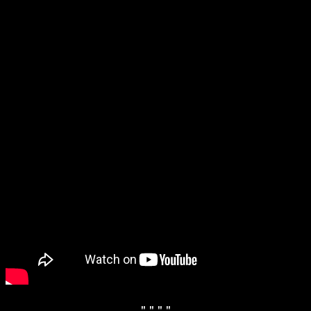
" "
" "