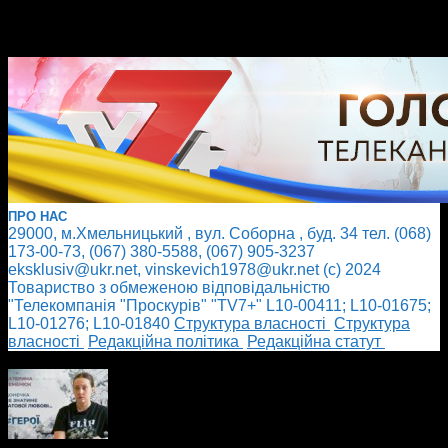
ПРО НАС
29000, м.Хмельницький , вул. Соборна , буд. 34 тел. (068)
173-00-73, (067) 380-5588, (067) 905-3237
eksklusiv@ukr.net, vinskevich1978@ukr.net (с) 2024
Товариство з обмеженою відповідальністю
"Телекомпанія "Проскурів" "TV7+" L10-00411; L10-01675;
L10-01276; L10-01840
Cтруктура власності
Cтруктура
власності
Редакційна політика
Редакційна статут
БІЛЬШЕ НОВИН