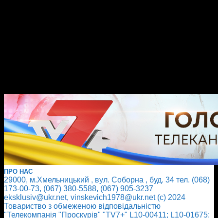
ПРО НАС
29000, м.Хмельницький , вул. Соборна , буд. 34 тел. (068)
173-00-73, (067) 380-5588, (067) 905-3237
eksklusiv@ukr.net, vinskevich1978@ukr.net (с) 2024
Товариство з обмеженою відповідальністю
"Телекомпанія "Проскурів" "TV7+" L10-00411; L10-01675;