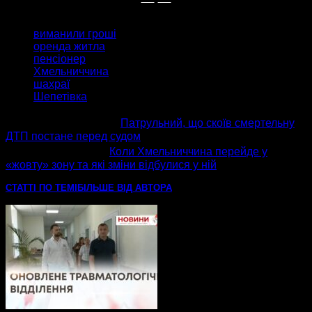
ТЕГИ
виманили гроші
оренда житла
пенсіонер
Хмельниччина
шахраї
Шепетівка
попередня стаття
Патрульний, що скоїв смертельну
ДТП постане перед судом
наступна стаття
Коли Хмельниччина перейде у
«жовту» зону та які зміни відбулися у ній
СТАТТІ ПО ТЕМІ
БІЛЬШЕ ВІД АВТОРА