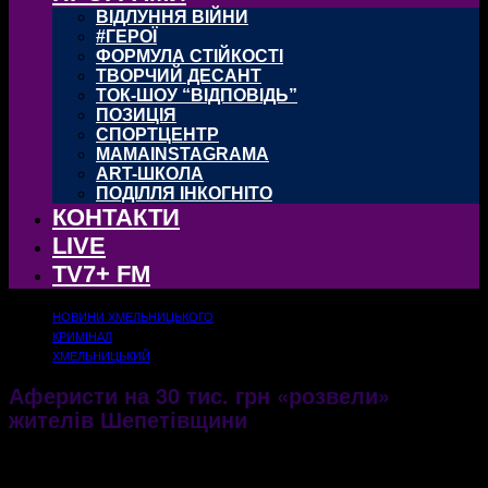
ВІДЛУННЯ ВІЙНИ
#ГЕРОЇ
ФОРМУЛА СТІЙКОСТІ
ТВОРЧИЙ ДЕСАНТ
ТОК-ШОУ “ВІДПОВІДЬ”
ПОЗИЦІЯ
СПОРТЦЕНТР
MAMAINSTAGRAMA
ART-ШКОЛА
ПОДІЛЛЯ ІНКОГНІТО
КОНТАКТИ
LIVE
TV7+ FM
НОВИНИ ХМЕЛЬНИЦЬКОГО
КРИМІНАЛ
ХМЕЛЬНИЦЬКИЙ
Аферисти на 30 тис. грн «розвели»
жителів Шепетівщини
30.11.2021
1106