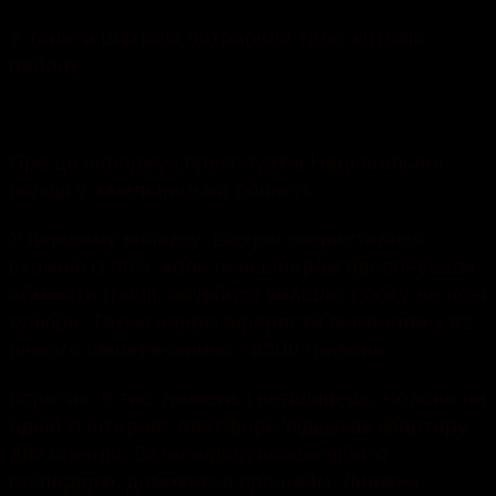
У тенета шахраїв потрапили троє жителів
району.
Про це інформує пресслужба Національної
поліції у Хмельницькій області.
У першому випадку, шахраї скористалися
схемою із 90-х, коли пенсіонерам пропонували
обміняти гроші, які нібито вийшли з обігу на нові
купюри. Таким чином аферисти виманили у 82-
річного шепетівчанина 18500 гривень.
Втратив 9 тис. гривень і нетішинець. Чоловік на
одній із інтернет-платформ підшукав квартиру
для оренди. Зателефонувавши нібито
господарю, домовився про найм. Лишень