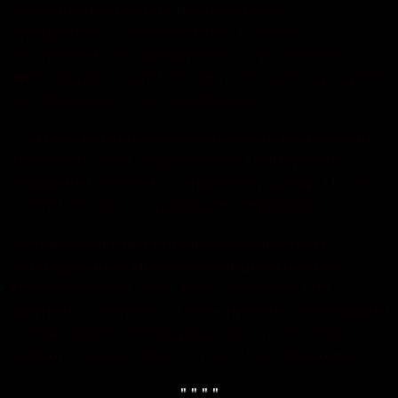
«власник квартири» попрохав про
передоплату у розмірі 9 тис. гривень.
Потерпілий, не здогадуючись, про обман,
перерахував кошти. Лише після цього зрозумів,
що попав на гачок зловмисника.
Третьою жертвою аферистів став мешканець
Шепетівки, який перерахував 1800 гривень
невідомим особам за спортивну сумку. Після
оплати, зв’язок із продавцем перервався.
За усіма фактами поліцейські проводять
розслідування. Правоохоронці закликають
жителів області бути дуже пильними при
покупках в інтернеті. Також просять розповідати
та пояснювати літнім родичам про можливі
подібні ситуації, аби ті були більш обачними.
" "
" "