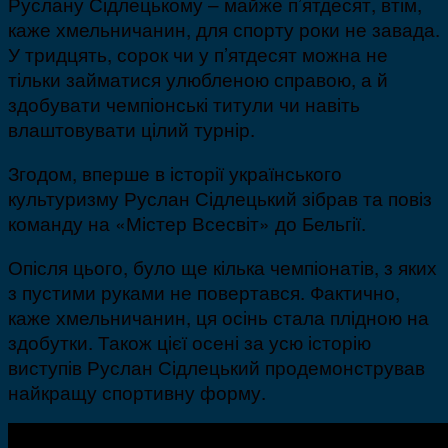
Руслану Сідлецькому – майже п’ятдесят, втім,
каже хмельничанин, для спорту роки не завада.
У тридцять, сорок чи у п’ятдесят можна не
тільки займатися улюбленою справою, а й
здобувати чемпіонські титули чи навіть
влаштовувати цілий турнір.
Згодом, вперше в історії українського
культуризму Руслан Сідлецький зібрав та повіз
команду на «Містер Всесвіт» до Бельгії.
Опісля цього, було ще кілька чемпіонатів, з яких
з пустими руками не повертався. Фактично,
каже хмельничанин, ця осінь стала плідною на
здобутки. Також цієї осені за усю історію
виступів Руслан Сідлецький продемонстрував
найкращу спортивну форму.