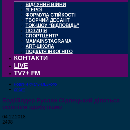
ВІДЛУННЯ ВІЙНИ
#ГЕРОЇ
ФОРМУЛА СТІЙКОСТІ
ТВОРЧИЙ ДЕСАНТ
ТОК-ШОУ “ВІДПОВІДЬ”
ПОЗИЦІЯ
СПОРТЦЕНТР
MAMAINSTAGRAMA
ART-ШКОЛА
ПОДІЛЛЯ ІНКОГНІТО
КОНТАКТИ
LIVE
TV7+ FM
НОВИНИ ХМЕЛЬНИЦЬКОГО
СПОРТ
Бодібілдер Руслан Сідлецький діляться
осінніми здобутками
04.12.2018
2498