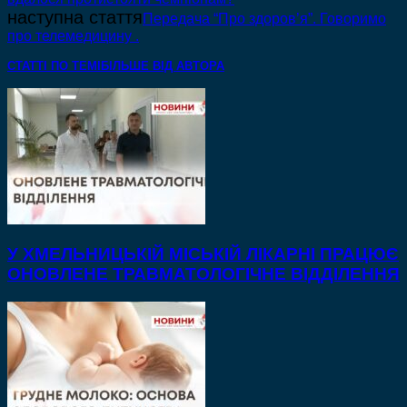
наступна стаття
Передача “Про здоров’я”. Говоримо
про телемедицину .
СТАТТІ ПО ТЕМІ
БІЛЬШЕ ВІД АВТОРА
У ХМЕЛЬНИЦЬКІЙ МІСЬКІЙ ЛІКАРНІ ПРАЦЮЄ
ОНОВЛЕНЕ ТРАВМАТОЛОГІЧНЕ ВІДДІЛЕННЯ