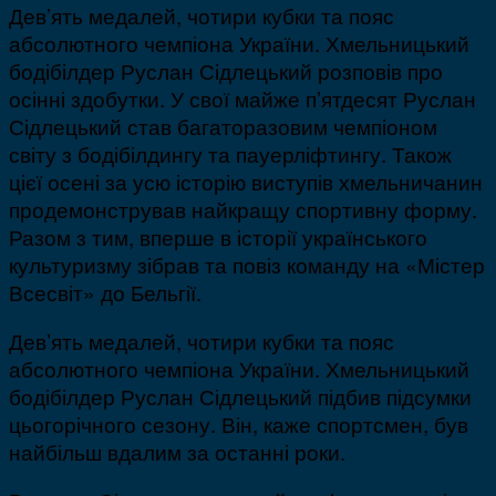
Дев’ять медалей, чотири кубки та пояс
абсолютного чемпіона України. Хмельницький
бодібілдер Руслан Сідлецький розповів про
осінні здобутки. У свої майже п’ятдесят Руслан
Сідлецький став багаторазовим чемпіоном
світу з бодібілдингу та пауерліфтингу. Також
цієї осені за усю історію виступів хмельничанин
продемонстрував найкращу спортивну форму.
Разом з тим, вперше в історії українського
культуризму зібрав та повіз команду на «Містер
Всесвіт» до Бельгії.
Дев’ять медалей, чотири кубки та пояс
абсолютного чемпіона України. Хмельницький
бодібілдер Руслан Сідлецький підбив підсумки
цьогорічного сезону. Він, каже спортсмен, був
найбільш вдалим за останні роки.