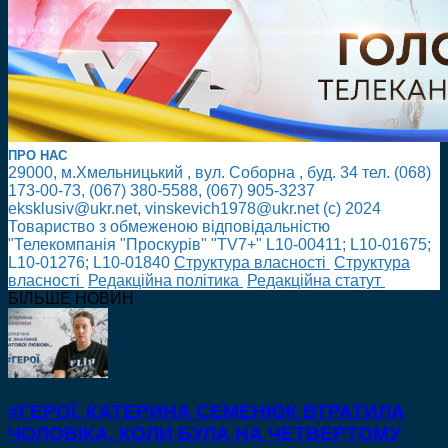
ПРО НАС
29000, м.Хмельницький , вул. Соборна , буд. 34 тел. (068)
173-00-73, (067) 380-5588, (067) 905-3237
eksklusiv@ukr.net, vinskevich1978@ukr.net (с) 2024
Товариство з обмеженою відповідальністю
"Телекомпанія "Проскурів" "TV7+" L10-00411; L10-01675;
L10-01276; L10-01840
Cтруктура власності
Cтруктура
власності
Редакційна політика
Редакційна статут
БІЛЬШЕ НОВИН
#ГЕРОЇ. КАТЕРИНА СЕМЕНЮК ВТРАТИЛА
ЧОЛОВІКА, КОЛИ БУЛА НА ЧЕТВЕРТОМУ