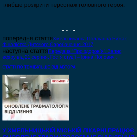
глибше розкрити персонаж головного героя.
" "
" "
попередня стаття
Хмельничанка Полліанна Рижак –
фіналістка Дитячого Євробачення-2017
наступна стаття
Передача “Про здоров’я”. Запис
ефіру від 21 серпня. Гостя студії – Ірина Попович .
СТАТТІ ПО ТЕМІ
БІЛЬШЕ ВІД АВТОРА
У ХМЕЛЬНИЦЬКІЙ МІСЬКІЙ ЛІКАРНІ ПРАЦЮЄ