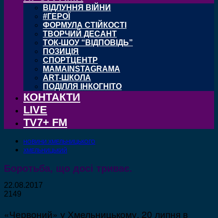
ВІДЛУННЯ ВІЙНИ
#ГЕРОЇ
ФОРМУЛА СТІЙКОСТІ
ТВОРЧИЙ ДЕСАНТ
ТОК-ШОУ “ВІДПОВІДЬ”
ПОЗИЦІЯ
СПОРТЦЕНТР
MAMAINSTAGRAMA
ART-ШКОЛА
ПОДІЛЛЯ ІНКОГНІТО
КОНТАКТИ
LIVE
TV7+ FM
НОВИНИ ХМЕЛЬНИЦЬКОГО
ХМЕЛЬНИЦЬКИЙ
Боротьба, що досі триває.
22.08.2017
2149
«Червоний» у Хмельницькому. 20 липня в