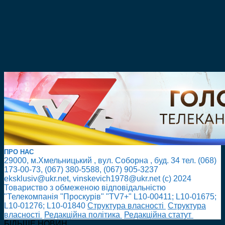
ПРО НАС
29000, м.Хмельницький , вул. Соборна , буд. 34 тел. (068)
173-00-73, (067) 380-5588, (067) 905-3237
eksklusiv@ukr.net, vinskevich1978@ukr.net (с) 2024
Товариство з обмеженою відповідальністю
"Телекомпанія "Проскурів" "TV7+" L10-00411; L10-01675;
L10-01276; L10-01840
Cтруктура власності
Cтруктура
власності
Редакційна політика
Редакційна статут
БІЛЬШЕ НОВИН