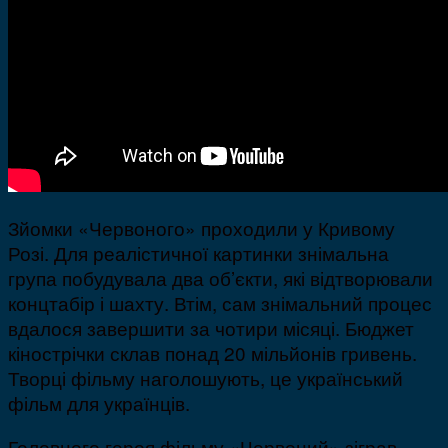
Зйомки «Червоного» проходили у Кривому
Розі. Для реалістичної картинки знімальна
група побудувала два об’єкти, які відтворювали
концтабір і шахту. Втім, сам знімальний процес
вдалося завершити за чотири місяці. Бюджет
кінострічки склав понад 20 мільйонів гривень.
Творці фільму наголошують, це український
фільм для українців.
Головного героя фільму «Червоний» зіграв