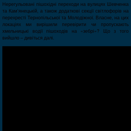
Нерегульовані пішохідні переходи на вулицях Шевченка
та Кам’янецькій, а також додаткові секції світлофорів на
перехресті Тернопільської та Молодіжної. Власне, на цих
локаціях ми вирішили перевірити чи
пропускають
хмельницькі
вод
ії пішоходів на «зебрі»? Що з того
вийшло – дивіться далі.