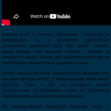
Дорожні знаки та розмітка, обладнання, світлофори та
поліцейський. За їх допомогою здійснюється
регулювання дорожнього руху. Одні мають перевагу
перед іншими, втім завдання спільне – безпека та
комфорт на дорозі. Власне, для комфортного роз
’
їзду на
світлофорах і облаштовують додаткову секцію.
Звісно, «зелена стрілочка» переваги у русі не надає, втім
все таки спрощує роз
’
ізд. У Хмельницькому таких секцій
вдосталь. Одна з них на перехресті вулиць
Тернопільської та Молодіжної. Саме тут, бідкаються
пішоходи, водії частенько їх не пропускають.
На нерегульованих переходах пішоходи також у