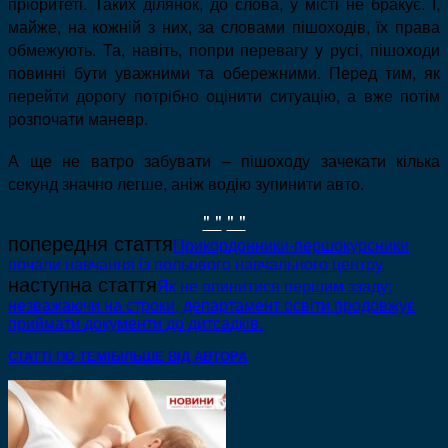
пріоритеті. Таких ділянок, до слова, у місті не бракує. І,
майже, на кожній з них, за словами пішоходів, їх права
обмежують.
Та, навіть, попри перевагу у русі, пішоходи
повинні бути уважними та обережними. Перед тим, як
перейти дорогу потрібно оцінити ситуацію, а вже потім
розпочати маневр.
А ще не ватро забувати – пішоходу зачекати кілька
секунд значно легше, аніж водію зупинити авто.
" "
" "
попередня стаття
Прикордонники-першокурсники
почали навчання із польового навчального центру.
наступна стаття
Як не опинитися першим ззаду:
незважаючи на строки, департамент освіти продовжує
приймати документи до дитсадків.
СТАТТІ ПО ТЕМІ
БІЛЬШЕ ВІД АВТОРА