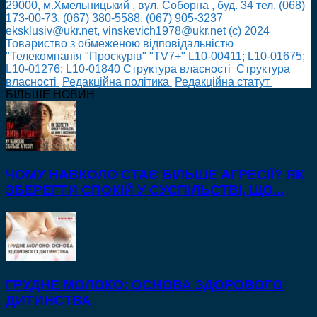
29000, м.Хмельницький , вул. Соборна , буд. 34 тел. (068)
173-00-73, (067) 380-5588, (067) 905-3237
eksklusiv@ukr.net, vinskevich1978@ukr.net (с) 2024
Товариство з обмеженою відповідальністю
"Телекомпанія "Проскурів" "TV7+" L10-00411; L10-01675;
L10-01276; L10-01840
Cтруктура власності
Cтруктура
власності
Редакційна політика
Редакційна статут
БІЛЬШЕ НОВИН
ЧОМУ НАВКОЛО СТАЄ БІЛЬШЕ АГРЕСІЇ? ЯК
ЗБЕРЕГТИ СПОКІЙ У СУСПІЛЬСТВІ, ЩО...
ГРУДНЕ МОЛОКО: ОСНОВА ЗДОРОВОГО
ДИТИНСТВА