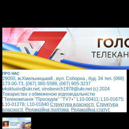
ПРО НАС
29000, м.Хмельницький , вул. Соборна , буд. 34 тел. (068)
173-00-73, (067) 380-5588, (067) 905-3237
eksklusiv@ukr.net, vinskevich1978@ukr.net (с) 2024
Товариство з обмеженою відповідальністю
"Телекомпанія "Проскурів" "TV7+" L10-00411; L10-01675;
L10-01276; L10-01840
Cтруктура власності
Cтруктура
власності
Редакційна політика
Редакційна статут
БІЛЬШЕ НОВИН