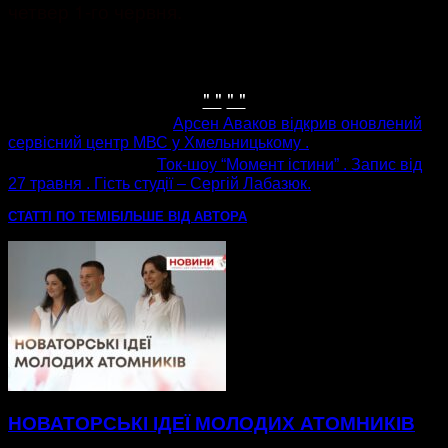
четвер 1-го червня.
" "
" "
попередня стаття
Арсен Аваков відкрив оновлений
сервісний центр МВС у Хмельницькому .
наступна стаття
Ток-шоу “Момент істини” . Запис від
27 травня . Гість студії – Сергій Лабазюк.
СТАТТІ ПО ТЕМІ
БІЛЬШЕ ВІД АВТОРА
НОВАТОРСЬКІ ІДЕЇ МОЛОДИХ АТОМНИКІВ