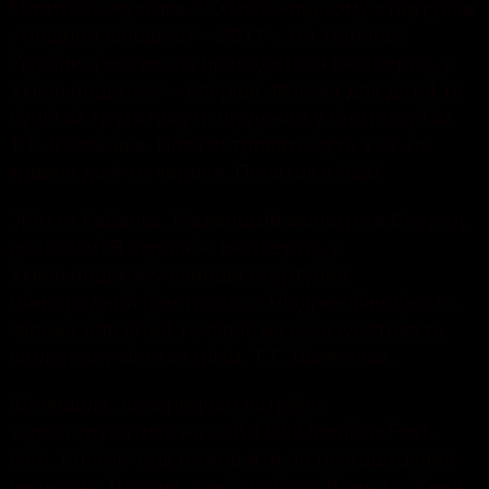
Микита Кожум’яка. У Хмельницькому стартував
«Чілдрен Кінофест – 2017». На теренах
України фестиваль проводиться вчетверте, у
Хмельницькому – вперше. Фільми для дітей та
підлітків крутитимуть щоденно у кінотеатрі ім.
Т.Г. Шевченка. Покази триватимуть з 27-го
травня до 4-го червня. Початок о 9:20.
Життя Кабачка, Маленький монстр та Вперед,
до школи! В Україні – вчетверте, у
Хмельницькому вперше стартував
міжнародний фестиваль «Чілдрен Кінофест».
Фільми для дітей та підлітків показуватимуть
щоденно у кінотеатрі ім. Т.Г. Шевченка.
Щоправда, попередньо потрібно
зареєструватися на сайті ChildrenKinoFest.
com. І тільки тоді можна йти на безкоштовний
перегляд. Власне, так і зробили Ваня та Женя.