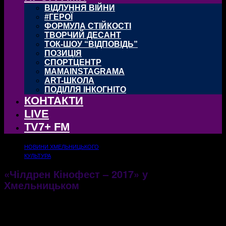
ВІДЛУННЯ ВІЙНИ
#ГЕРОЇ
ФОРМУЛА СТІЙКОСТІ
ТВОРЧИЙ ДЕСАНТ
ТОК-ШОУ “ВІДПОВІДЬ”
ПОЗИЦІЯ
СПОРТЦЕНТР
MAMAINSTAGRAMA
ART-ШКОЛА
ПОДІЛЛЯ ІНКОГНІТО
КОНТАКТИ
LIVE
TV7+ FM
НОВИНИ ХМЕЛЬНИЦЬКОГО
КУЛЬТУРА
«Чілдрен Кінофест – 2017» у
Хмельницьком
29.05.2017
2084