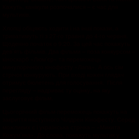
Кажуть, канікули розпочалися – є час для
мультиків.
Хлопці обіцяють ходити і на інші покази, а
триватимуть ті з 27-го травня до 4-го червня.
Щоденно початок о 9:20. За цей час покажуть
дев’ять фільмів. Два фільми – поза конкурсом –
кіноскарб «Люм’єр» та переможець
минулорічного кінофесту «Лапа». А ось сім
стрічок конкурують. При вході кожен глядач
отримує бюлетень для голосування. Після
перегляду – надриває ту оцінку, на яку
заслуговує фільм.
Цьогорічний фільм-переможець покажуть на
закриття наступного Чілдрен Кінофесту. Серед
можливих є і українська стрічка – «Микита
Кожум’яка». До слова, покажуть мультик у