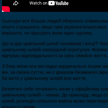
Сьогодні все більше людей обирають співмешканн
нічого страшного, якщо таке рішення влаштовує
вирішити, чи підходять вони один одному.
Що ж дає цивільний шлюб чоловікові і жінці? Чо
цивільному шлюбі своєрідний порятунок. Формал
відчуває відповідальності за своє сімейне житт
З боку жінки все виглядає кардинально іншим ч
він, за своєю суттю, не є доказом безмежної вірн
би жити у цивільному шлюбі все життя.
Безпечно себе почувають жінки у офіційному шлю
цивільному шлюбі – немає. До прикладу, якщо ст
шлюб, розподіл спільного майна може перетворит
кількості свідків.