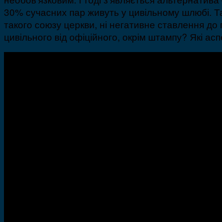
30% сучасних пар живуть у цивільному шлюбі. Та
такого союзу церкви, ні негативне ставлення до
цивільного від офіційного, окрім штампу? Які асп