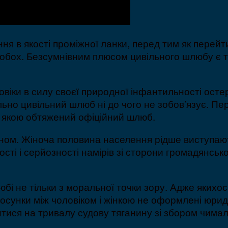
я в якості проміжної ланки, перед тим як перейти
 обох. Безсумнівним плюсом цивільного шлюбу є т
ловіки в силу своєї природної інфантильності ост
ьно цивільний шлюб ні до чого не зобов’язує. Пе
я, якою обтяжений офіційний шлюб.
ином. Жіноча половина населення рідше виступаю
ості і серйозності намірів зі сторони громадянсь
бі не тільки з моральної точки зору. Адже якихос
осунки між чоловіком і жінкою не оформлені юриди
ися на тривалу судову тяганину зі збором чимало