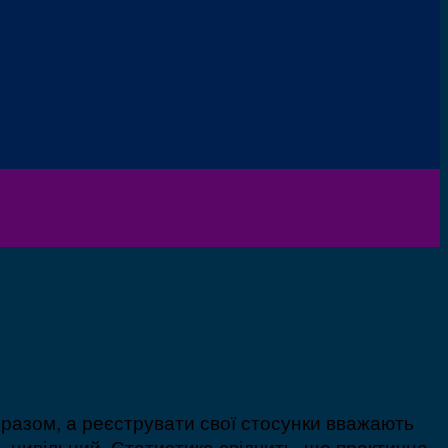
 разом, а реєструвати свої стосунки вважають
– цивільний. Статистика свідчить, що практично