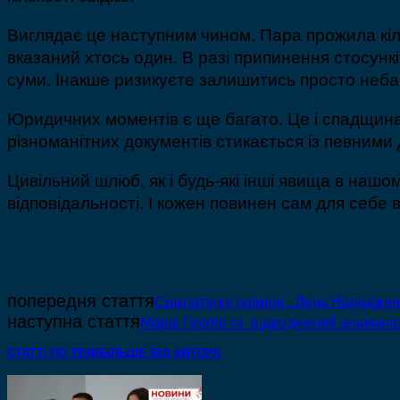
Виглядає це наступним чином. Пара прожила кіль
вказаний хтось один. В разі припинення стосункі
суми. Інакше ризикуєте залишитись просто неба
Юридичних моментів є ще багато. Це і спадщина 
різноманітних документів стикається із певним
Цивільний шлюб, як і будь-які інші явища в нашо
відповідальності. І кожен повинен сам для себе 
попередня стаття
Симпатичні новини . День Народженн
наступна стаття
Марш Героїв та відроджений альманах
СТАТТІ ПО ТЕМІ
БІЛЬШЕ ВІД АВТОРА