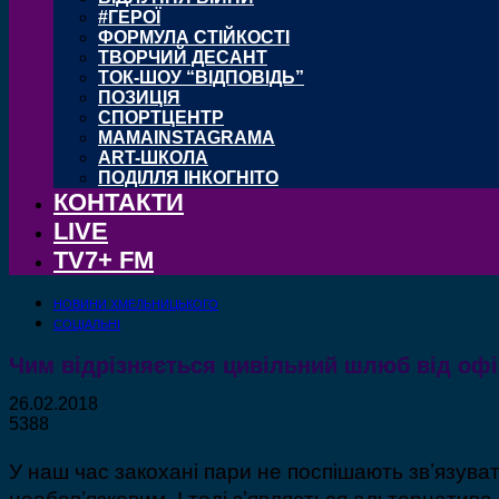
#ГЕРОЇ
ФОРМУЛА СТІЙКОСТІ
ТВОРЧИЙ ДЕСАНТ
ТОК-ШОУ “ВІДПОВІДЬ”
ПОЗИЦІЯ
СПОРТЦЕНТР
MAMAINSTAGRAMA
ART-ШКОЛА
ПОДІЛЛЯ ІНКОГНІТО
КОНТАКТИ
LIVE
TV7+ FM
НОВИНИ ХМЕЛЬНИЦЬКОГО
СОЦІАЛЬНІ
Чим відрізняється цивільний шлюб від офі
26.02.2018
5388
У наш час закохані пари не поспішають зв’язув
необов’язковим. І тоді з’являється альтернатив