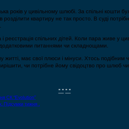
ка років у цивільному шлюбі. За спільні кошти б
в розділити квартиру не так просто. В суді потр
.
і реєстрація спільних дітей. Коли пара живе у ц
и додатковими питаннями чи складнощами.
му житті, має свої плюси і мінуси. Хтось подібним
вирішити, чи потрібне йому свідоцтво про шлюб чи 
" "
" "
я СК “Evolution”
. Підсумки тижня .