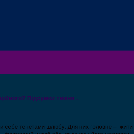
ційного? Підсумки тижня .
ати себе тенетами шлюбу. Для них головне – жити
а – фактичний шлюб або, як звикли його називати 