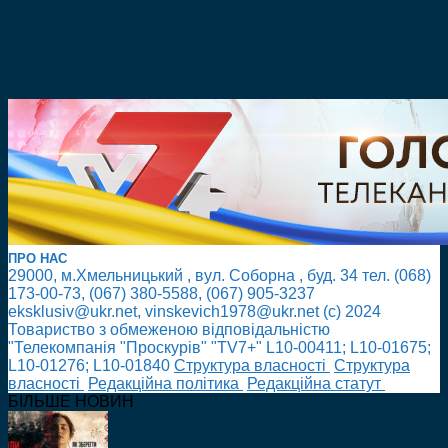
ПРО НАС
29000, м.Хмельницький , вул. Соборна , буд. 34 тел. (068)
173-00-73, (067) 380-5588, (067) 905-3237
eksklusiv@ukr.net, vinskevich1978@ukr.net (с) 2024
Товариство з обмеженою відповідальністю
"Телекомпанія "Проскурів" "TV7+" L10-00411; L10-01675;
L10-01276; L10-01840
Cтруктура власності
Cтруктура
власності
Редакційна політика
Редакційна статут
БІЛЬШЕ НОВИН