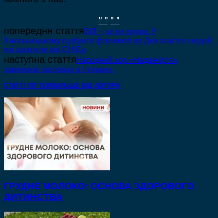
" "
" "
попередня стаття
ВІЛ – це не вирок. У
Хмельницькому відбувся флешмоб до Дня пам’яті людей,
які загинули від СНІДу.
наступна стаття
Народний хор «Надвечір’я»
завоював нагороду в Іллівцях.
СТАТТІ ПО ТЕМІ
БІЛЬШЕ ВІД АВТОРА
ГРУДНЕ МОЛОКО: ОСНОВА ЗДОРОВОГО
ДИТИНСТВА