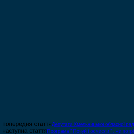
попередня стаття
Депутати Хмельницької обласної ра
наступна стаття
Програма ” Почуй і осмисли ” . Чи пот