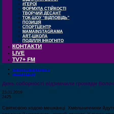
#ГЕРОЇ
ФОРМУЛА СТІЙКОСТІ
ТВОРЧИЙ ДЕСАНТ
ТОК-ШОУ “ВІДПОВІДЬ”
ПОЗИЦІЯ
СПОРТЦЕНТР
MAMAINSTAGRAMA
ART-ШКОЛА
ПОДІЛЛЯ ІНКОГНІТО
КОНТАКТИ
LIVE
TV7+ FM
НОВИНИ ХМЕЛЬНИЦЬКОГО
ХМЕЛЬНИЦЬКИЙ
День соборності відзначили громади Волоч
23.01.2019
2425
Святковою ходою мешканці Хмельниччини йдуть н
воєдино й утворюють живий ланцюг. У руках тр