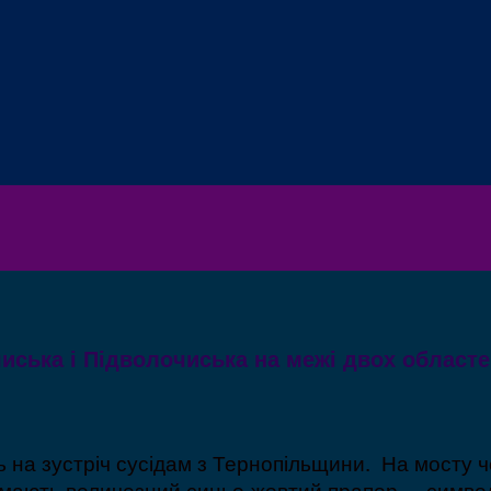
иська і Підволочиська на межі двох област
а зустріч сусідам з Тернопільщини. На мосту че
имають величезний синьо-жовтий прапор – символ