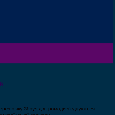
ей
рез річку Збруч дві громади з’єднуються
 української держави.