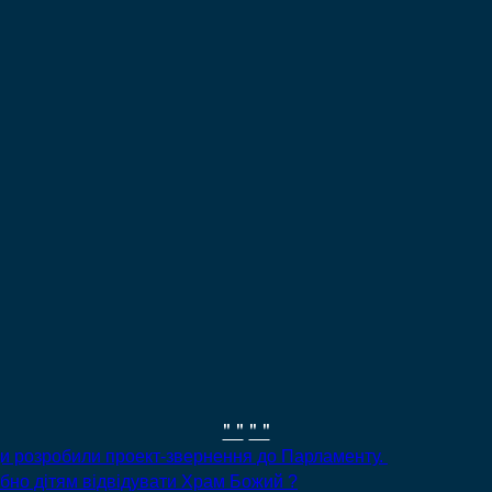
" "
" "
ди розробили проект-звернення до Парламенту.
рібно дітям відвідувати Храм Божий ?