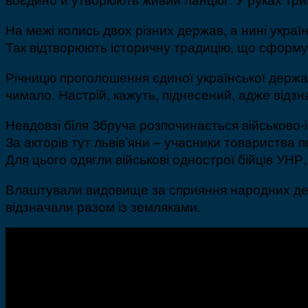
На межі колись двох різних держав, а нині укра
Так відтворюють історичну традицію, що сформу
Річницю проголошення єдиної української держа
чимало. Настрій, кажуть, піднесений, адже відз
Невдовзі біля Збруча розпочинається військово-
За акторів тут львів’яни – учасники товариства 
Для цього одягли військові однострої бійців УНР,
Влаштували видовище за сприяння народних депу
відзначали разом із земляками.