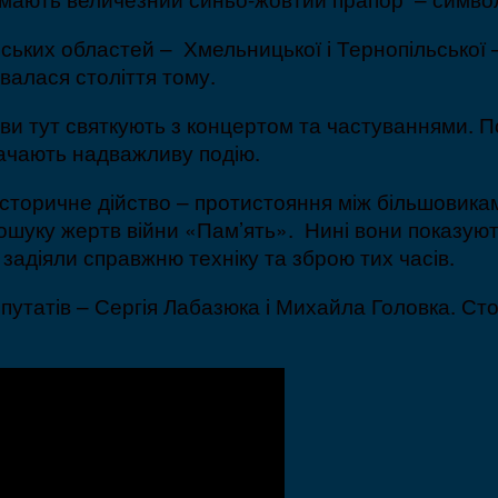
їнських областей – Хмельницької і Тернопільської
валася століття тому.
ви тут святкують з концертом та частуваннями. 
начають надважливу подію.
історичне дійство – протистояння між більшовика
пошуку жертв війни «Пам’ять». Нині вони показують
 задіяли справжню техніку та зброю тих часів.
татів – Сергія Лабазюка і Михайла Головка. Стор