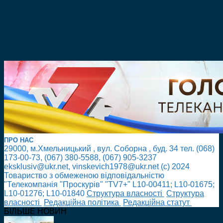
ПРО НАС
29000, м.Хмельницький , вул. Соборна , буд. 34 тел. (068)
173-00-73, (067) 380-5588, (067) 905-3237
eksklusiv@ukr.net, vinskevich1978@ukr.net (с) 2024
Товариство з обмеженою відповідальністю
"Телекомпанія "Проскурів" "TV7+" L10-00411; L10-01675;
L10-01276; L10-01840
Cтруктура власності
Cтруктура
власності
Редакційна політика
Редакційна статут
БІЛЬШЕ НОВИН