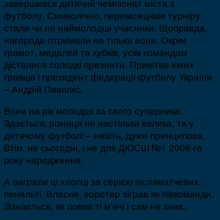
завершився дитячий чемпіонат міста з
футболу. Символічно, переможцями турніру
стали чи не наймолодші учасники. Щоправда,
нагороди отримали не тільки вони. Окрім
грамот, медалей та кубків, усім командам
дісталися солодкі презенти. Привітав юних
гравців і президент федерації футболу України
– Андрій Павелко.
Вони на рік молодші за свого суперника.
Здається, різниця не настільки велика, та у
дитячому футболі – навіть, дуже принципова.
Втім, не сьогодні, і не для ДЮСШ №1 2008-го
року народження.
А виграли ці хлопці за серією післяматчевих
пенальті. Власне, воротар зіграв як півкоманди.
Зізнається, як ловив ті м’ячі і сам не знає.