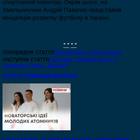
спортивний інвентар. Окрім цього, на
Хмельниччині Андрій Павелко представив
концепцію розвитку футболу в Україні.
" "
" "
попередня стаття
Веломарафон у Ярмолинцях.
наступна стаття
Програма ” Здорове життя ” з
Людмилою Пінчук . Випуск 6
СТАТТІ ПО ТЕМІ
БІЛЬШЕ ВІД АВТОРА