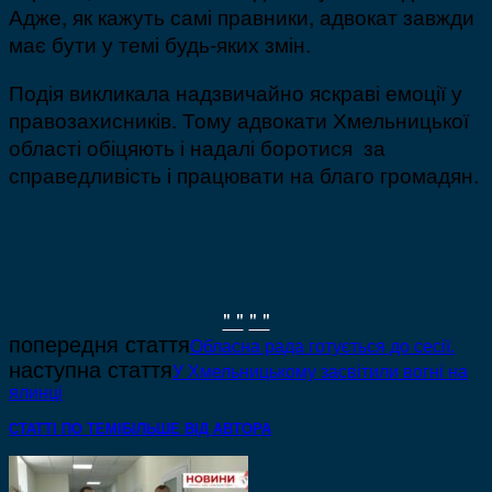
Адже, як кажуть самі правники, адвокат завжди
має бути у темі будь-яких змін.
Подія викликала надзвичайно яскраві емоції у
правозахисників. Тому адвокати Хмельницької
області обіцяють і надалі боротися за
справедливість і працювати на благо громадян.
" "
" "
попередня стаття
Обласна рада готується до сесії.
наступна стаття
У Хмельницькому засвітили вогні на
ялинці
СТАТТІ ПО ТЕМІ
БІЛЬШЕ ВІД АВТОРА