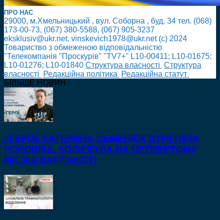
ПРО НАС
29000, м.Хмельницький , вул. Соборна , буд. 34 тел. (068)
173-00-73, (067) 380-5588, (067) 905-3237
eksklusiv@ukr.net, vinskevich1978@ukr.net (с) 2024
Товариство з обмеженою відповідальністю
"Телекомпанія "Проскурів" "TV7+" L10-00411; L10-01675;
L10-01276; L10-01840
Cтруктура власності
Cтруктура
власності
Редакційна політика
Редакційна статут
БІЛЬШЕ НОВИН
#ГЕРОЇ. КАТЕРИНА СЕМЕНЮК ВТРАТИЛА
ЧОЛОВІКА, КОЛИ БУЛА НА ЧЕТВЕРТОМУ
МІСЯЦІ ВАГІТНОСТІ