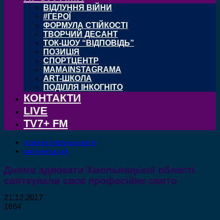
ВІДЛУННЯ ВІЙНИ
#ГЕРОЇ
ФОРМУЛА СТІЙКОСТІ
ТВОРЧИЙ ДЕСАНТ
ТОК-ШОУ “ВІДПОВІДЬ”
ПОЗИЦІЯ
СПОРТЦЕНТР
MAMAINSTAGRAMA
ART-ШКОЛА
ПОДІЛЛЯ ІНКОГНІТО
КОНТАКТИ
LIVE
TV7+ FM
НОВИНИ ХМЕЛЬНИЦЬКОГО
ХМЕЛЬНИЦЬКИЙ
Днями адвокати Хмельницької області
святкували своє професійне свято
21.12.2017
1664