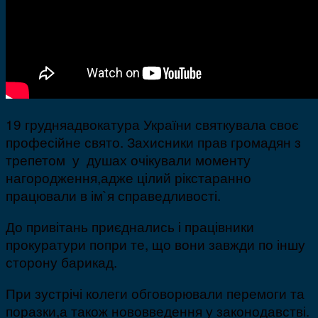
19 грудняадвокатура України святкувала своє
професійне свято. Захисники прав громадян з
трепетом у душах очікували моменту
нагородження,адже цілий рікстаранно
працювали в ім`я справедливості.
До привітань приєднались і працівники
прокуратури попри те, що вони завжди по іншу
сторону барикад.
При зустрічі колеги обговорювали перемоги та
поразки,а також нововведення у законодавстві.