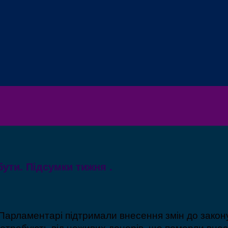
бути. Підсумки тижня .
. Парламентарі підтримали внесення змін до закон
отребують від неживих донорів, що померли внасл