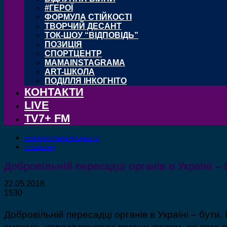
#ГЕРОЇ
ФОРМУЛА СТІЙКОСТІ
ТВОРЧИЙ ДЕСАНТ
ТОК-ШОУ “ВІДПОВІДЬ”
ПОЗИЦІЯ
СПОРТЦЕНТР
MAMAINSTAGRAMA
ART-ШКОЛА
ПОДІЛЛЯ ІНКОГНІТО
КОНТАКТИ
LIVE
TV7+ FM
НОВИНИ ХМЕЛЬНИЦЬКОГО
СОЦІАЛЬНІ
Добровільній пересадці органів в Україні – 
22.05.2018
1530
Добровільній пересадці органів в Україні – бути
зможуть пересаджувати органи людям, які того п