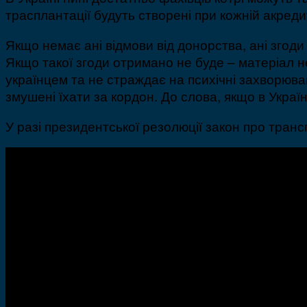
трасплантації будуть створені при кожній акредит
Якщо немає ані відмови від донорства, ані згоди
Якщо такої згоди отримано не буде – матеріал не
українцем та не страждає на психічні захворюва
змушені їхати за кордон. До слова, якщо в Україні
У разі президентської резолюції закон про трансп