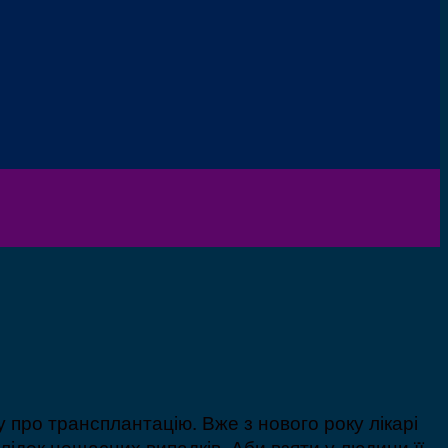
у про трансплантацію. Вже з нового року лікарі
ідок нещасних випадків. Аби взяти у людини її