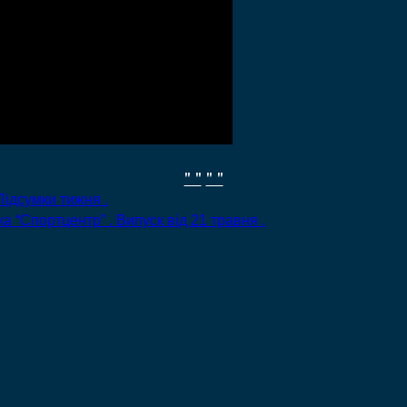
" "
" "
ідсумки тижня .
 “Спортцентр” . Випуск від 21 травня .