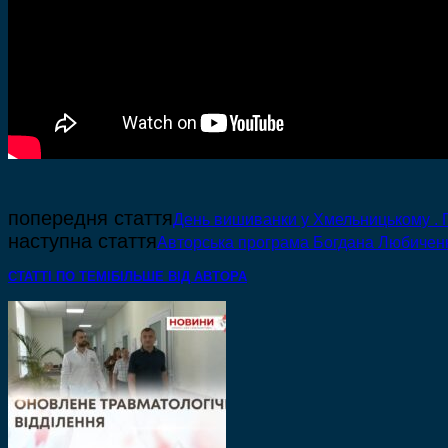
попередня стаття
День вишиванки у Хмельницькому . П
наступна стаття
Авторська програма Богдана Любиченка
СТАТТІ ПО ТЕМІ
БІЛЬШЕ ВІД АВТОРА