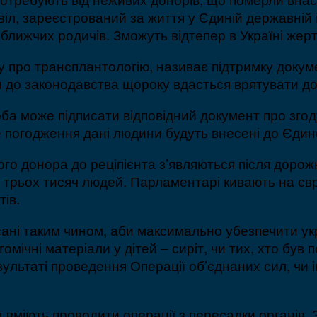
віл, зареєстрований за життя у Єдиній державній 
лижчих родичів. Зможуть відтепер в Україні жертв
 про трансплантологію, називає підтримку докуме
 до законодавства щороку вдасться врятувати до 
а може підписати відповідний документ про згоду,
 погодження дані людини будуть внесені до Єдин
ого донора до реціпієнта з’являються після дорож
о трьох тисяч людей. Парламентарі кивають на євр
ів.
ні таким чином, аби максимально убезпечити укра
мічні матеріали у дітей – сиріт, чи тих, хто був 
ультаті проведення Операції об’єднаних сил, чи і
а вміють проводити операції з пересадки органів.