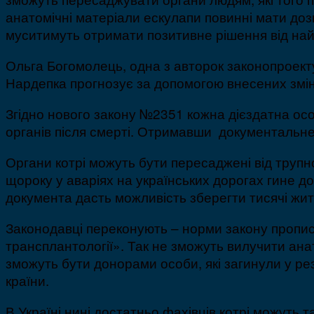
анатомічні матеріали ескулапи повинні мати доз
муситимуть отримати позитивне рішення від найб
Ольга Богомолець, одна з авторок законопроекту
Нардепка прогнозує за допомогою внесених змін
Згідно нового закону №2351 кожна дієздатна особ
органів після смерті. Отримавши документальне
Органи котрі можуть бути пересаджені від трупн
щороку у аваріях на українських дорогах гине д
документа дасть можливість зберегти тисячі житт
Законодавці переконують – норми закону прописа
трансплантології». Так не зможуть вилучити анато
зможуть бути донорами особи, які загинули у рез
країни.
В Україні нині достатньо фахівців котрі можуть т