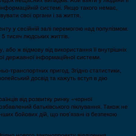
інформаційній системі. Якщо такого немає,
увати свої органи і за життя.
нту у сесійній залі перемогою над популізмом.
5 тисяч людських життів.
 або ж відмову від використання її внутрішніх
ої державної інформаційної системи.
ньо-транспортних пригод. Згідно статистики,
опейський досвід та кажуть вступ в дію
їнців від розвитку ринку «чорної
позбавлений батьківського піклування. Також не
нших бойових дій, що пов’язані із безпекою
 Згідно нового законопроекту відділення