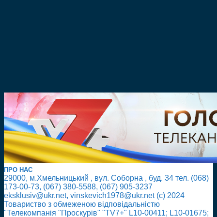
ПРО НАС
29000, м.Хмельницький , вул. Соборна , буд. 34 тел. (068)
173-00-73, (067) 380-5588, (067) 905-3237
eksklusiv@ukr.net, vinskevich1978@ukr.net (с) 2024
Товариство з обмеженою відповідальністю
"Телекомпанія "Проскурів" "TV7+" L10-00411; L10-01675;