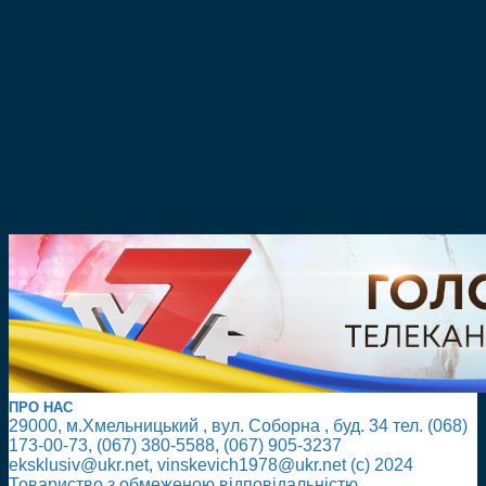
ПРО НАС
29000, м.Хмельницький , вул. Соборна , буд. 34 тел. (068)
173-00-73, (067) 380-5588, (067) 905-3237
eksklusiv@ukr.net, vinskevich1978@ukr.net (с) 2024
Товариство з обмеженою відповідальністю