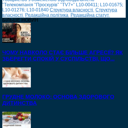
"Телекомпанія "Проскурів" "TV7+" L10-00411; L10-01675;
L10-01276; L10-01840
Cтруктура власності
Cтруктура
власності
Редакційна політика
Редакційна статут
БІЛЬШЕ НОВИН
ЧОМУ НАВКОЛО СТАЄ БІЛЬШЕ АГРЕСІЇ? ЯК
ЗБЕРЕГТИ СПОКІЙ У СУСПІЛЬСТВІ, ЩО...
ГРУДНЕ МОЛОКО: ОСНОВА ЗДОРОВОГО
ДИТИНСТВА