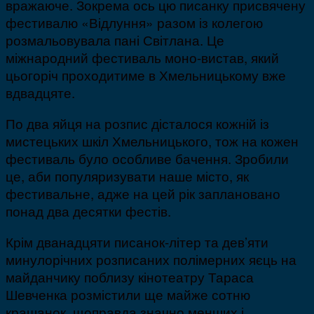
вражаюче. Зокрема ось цю писанку присвячену
фестивалю «Відлуння» разом із колегою
розмальовувала пані Світлана. Це
міжнародний фестиваль моно-вистав, який
цьогоріч проходитиме в Хмельницькому вже
вдвадцяте.
По два яйця на розпис дісталося кожній із
мистецьких шкіл Хмельницького, тож на кожен
фестиваль було особливе бачення. Зробили
це, аби популяризувати наше місто, як
фестивальне, адже на цей рік заплановано
понад два десятки фестів.
Крім дванадцяти писанок-літер та дев’яти
минулорічних розписаних полімерних яєць на
майданчику поблизу кінотеатру Тараса
Шевченка розмістили ще майже сотню
крашанок, щоправда значно менших і