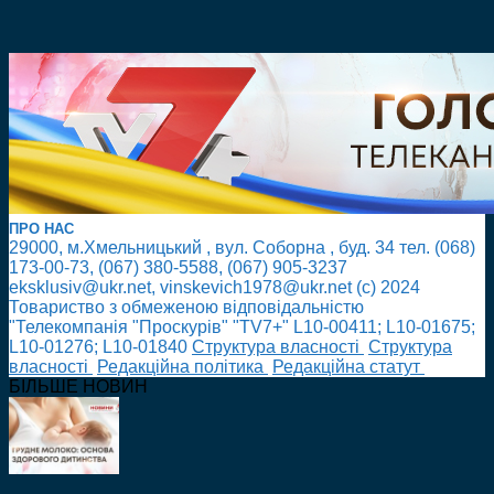
ПРО НАС
29000, м.Хмельницький , вул. Соборна , буд. 34 тел. (068)
173-00-73, (067) 380-5588, (067) 905-3237
eksklusiv@ukr.net, vinskevich1978@ukr.net (с) 2024
Товариство з обмеженою відповідальністю
"Телекомпанія "Проскурів" "TV7+" L10-00411; L10-01675;
L10-01276; L10-01840
Cтруктура власності
Cтруктура
власності
Редакційна політика
Редакційна статут
БІЛЬШЕ НОВИН