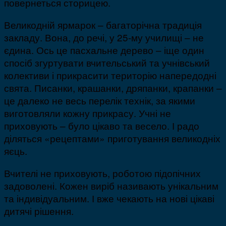
повернеться сторицею.
Великодній ярмарок – багаторічна традиція
закладу. Вона, до речі, у 25-му училищі – не
єдина. Ось це пасхальне дерево – іще один
спосіб згуртувати вчительський та учнівський
колективи і прикрасити територію напередодні
свята. Писанки, крашанки, дряпанки, крапанки –
це далеко не весь перелік технік, за якими
виготовляли кожну прикрасу. Учні не
приховують – було цікаво та весело. І радо
діляться «рецептами» приготування великодніх
яєць.
Вчителі не приховують, роботою підопічних
задоволені. Кожен виріб називають унікальним
та індивідуальним. І вже чекають на нові цікаві
дитячі рішення.