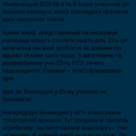
Хмельницьке ВПУ № 4 та й інших учасників усі
бажаючі матимуть змогу споглядати протягом
двох наступних тижнів.
Кожен виріб, представлений на експозиції
насправді можуть осилити навіть діти. Ось ця
величезна писанка зроблена за допомогою
відомої техніки пап’є-маше. Її виготовили та
розфарбували учні 25-го ПТУ. Нічого
надскладного. Головне – чітко сформована
ідея.
Ідей до Великодня у 25-му училищі не
бракувало.
Напередодні Великодня у ВПУ влаштували
традиційний ярмарок. Тут продавали святкову
атрибутику, яку виготовляли власноруч – учні
та вчителі. В кожний виріб вкладали душу. По