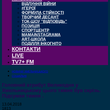
ВІДЛУННЯ ВІЙНИ
#ГЕРОЇ
ФОРМУЛА СТІЙКОСТІ
ТВОРЧИЙ ДЕСАНТ
ТОК-ШОУ “ВІДПОВІДЬ”
ПОЗИЦІЯ
СПОРТЦЕНТР
MAMAINSTAGRAMA
ART-ШКОЛА
ПОДІЛЛЯ ІНКОГНІТО
КОНТАКТИ
LIVE
TV7+ FM
НОВИНИ ХМЕЛЬНИЦЬКОГО
СОЦІАЛЬНІ
Головний атрибут Великодня у
Хмельницькому цього тижня був скрізь.
Підсумки тижня .
13.04.2018
1813