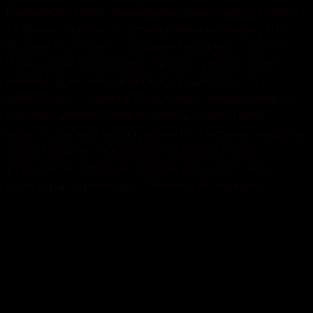
Великобританія, Швейцарія, Німеччина, Латвія
та Данія. Україну з цими країнами поєднують
фільми. Точніше, «Чілдрен Кінофест – 2017».
Пліч-о-пліч латвійська стрічка «Люблю тебе,
мамо!», данська «Вперед, до школи!» та
українська «Микита Кожум’яка» конкурують на
міжнародному кінофестивалі. Символічно,
українське кіно показували 1-го червня, на День
захисту дітей. Побували на показі і наші
журналісти. Власне, вони й дізналися, чи є
шанси на перемогу у «Микити Кожум’яки».