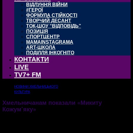
ВІДЛУННЯ ВІЙНИ
#ГЕРОЇ
ФОРМУЛА СТІЙКОСТІ
ТВОРЧИЙ ДЕСАНТ
ТОК-ШОУ “ВІДПОВІДЬ”
ПОЗИЦІЯ
СПОРТЦЕНТР
MAMAINSTAGRAMA
ART-ШКОЛА
ПОДІЛЛЯ ІНКОГНІТО
КОНТАКТИ
LIVE
TV7+ FM
НОВИНИ ХМЕЛЬНИЦЬКОГО
КУЛЬТУРА
Хмельничанам показали «Микиту
Кожум’яку»
02.06.2017
2266