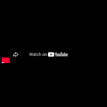
Тим більше у будні, коли працюють літні
пришкільні табори. Тоді, місць просто не
залишається, а реєстрацію закривають. Так
сталося і 1-го червня, кінотеатр Шевченка
заполонили діти. По-перше, це безкоштовно, а
по-друге саме на День захисту дітей і показали
українську стрічку. Ярослав на мультик