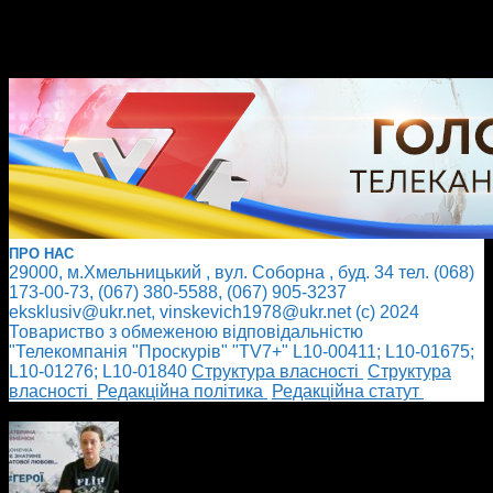
ПРО НАС
29000, м.Хмельницький , вул. Соборна , буд. 34 тел. (068)
173-00-73, (067) 380-5588, (067) 905-3237
eksklusiv@ukr.net, vinskevich1978@ukr.net (с) 2024
Товариство з обмеженою відповідальністю
"Телекомпанія "Проскурів" "TV7+" L10-00411; L10-01675;
L10-01276; L10-01840
Cтруктура власності
Cтруктура
власності
Редакційна політика
Редакційна статут
БІЛЬШЕ НОВИН