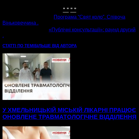
" "
" "
попередня стаття
Програма “Свят коло”. Співоча
Віньковеччина .
наступна стаття
«Публічні консультації»: раунд другий
.
СТАТТІ ПО ТЕМІ
БІЛЬШЕ ВІД АВТОРА
У ХМЕЛЬНИЦЬКІЙ МІСЬКІЙ ЛІКАРНІ ПРАЦЮЄ
ОНОВЛЕНЕ ТРАВМАТОЛОГІЧНЕ ВІДДІЛЕННЯ