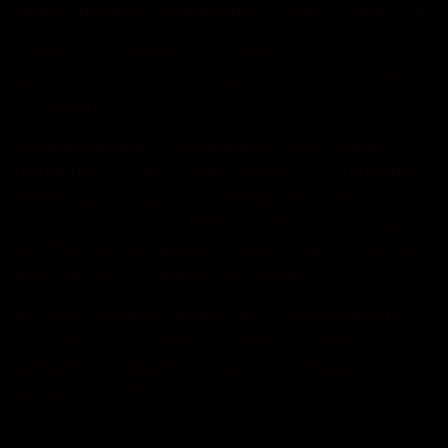
зареєструвався попередньо, тепер – тішиться.
А тепер є можливість і подивитися, і
проголосувати, а потім ще й у літньому таборі
обговорити.
Після перегляду – традиційне голосування.
Шкала проста: від «дуже погано» до «відмінно».
Якими будуть оцінки – передбачити важко,
кажуть у кінотеатрі. Втім, запевняють, поряд із
зарубіжними фільмами, українська стрічка не
гірша та має усі шанси на перемогу.
Чи стане «Микита Кожум’яка» переможцем –
дізнаємося 4-го червня. Саме у неділю
відбудеться офіційне закриття «Чілдрен
Кінофесту – 2017».