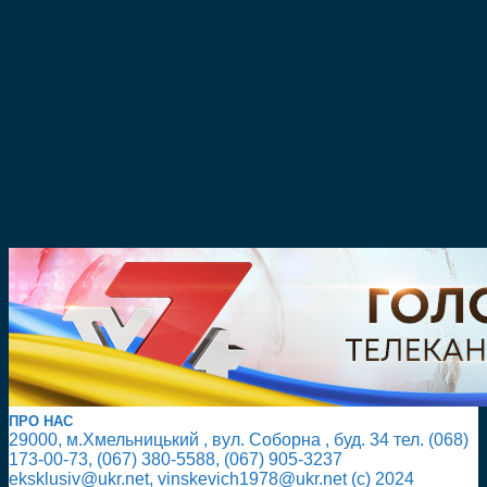
ПРО НАС
29000, м.Хмельницький , вул. Соборна , буд. 34 тел. (068)
173-00-73, (067) 380-5588, (067) 905-3237
eksklusiv@ukr.net, vinskevich1978@ukr.net (с) 2024