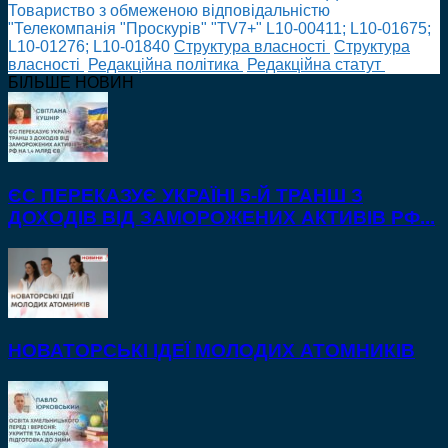
Товариство з обмеженою відповідальністю
"Телекомпанія "Проскурів" "TV7+" L10-00411; L10-01675;
L10-01276; L10-01840
Cтруктура власності
Cтруктура
власності
Редакційна політика
Редакційна статут
БІЛЬШЕ НОВИН
ЄС ПЕРЕКАЗУЄ УКРАЇНІ 5-Й ТРАНШ З
ДОХОДІВ ВІД ЗАМОРОЖЕНИХ АКТИВІВ РФ...
НОВАТОРСЬКІ ІДЕЇ МОЛОДИХ АТОМНИКІВ