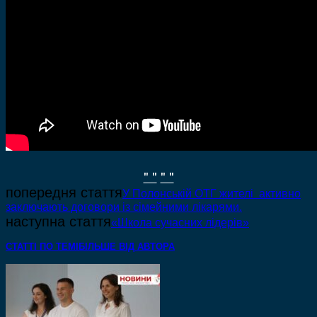
" "
" "
попередня стаття
У Полонській ОТГ жителі активно
заключають договори із сімейними лікарями.
наступна стаття
«Школа сучасних лідерів»
СТАТТІ ПО ТЕМІ
БІЛЬШЕ ВІД АВТОРА