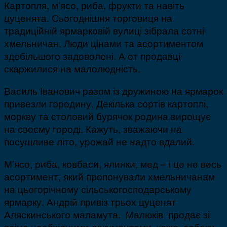
Картопля, м’ясо, риба, фрукти та навіть
цуценята. Сьогоднішня торговиця на
традиційній ярмарковій вулиці зібрала сотні
хмельничан. Люди цінами та асортиментом
здебільшого задоволені. А от продавці
скаржилися на малолюдність.
Василь Іванович разом із дружиною на ярмарок
привезли городину. Декілька сортів картоплі,
моркву та столовий бурячок родина вирощує
на своєму городі. Кажуть, зважаючи на
посушливе літо, урожай не надто вдалий.
М’ясо, риба, ковбаси, ялинки, мед – і це не весь
асортимент, який пропонували хмельничанам
на цьогорічному сільськогосподарському
ярмарку. Андрій привіз трьох цуценят
Аляскинського маламута. Малюків продає зі
всіма необхідними документами, каже, собаки