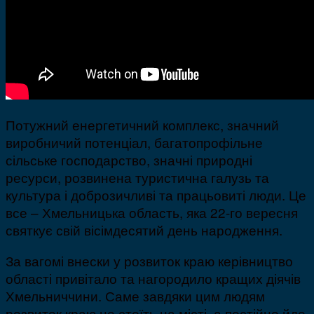
Потужний енергетичний комплекс, значний
виробничий потенціал, багатопрофільне
сільське господарство, значні природні
ресурси, розвинена туристична галузь та
культура і доброзичливі та працьовиті люди. Це
все – Хмельницька область, яка 22-го вересня
святкує свій вісімдесятий день народження.
За вагомі внески у розвиток краю керівництво
області привітало та нагородило кращих діячів
Хмельниччини. Саме завдяки цим людям
розвиток краю не стоїть на місті, а постійно йде