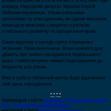
вперед. Народний депутат України Сергій
Лабазюк переконує, тільки спільними
зусиллями та злагодженою, як одним механізм,
командою можливо створити стратегію
стабільного розвитку та процвітання краю.
Свою відзнаку з нагоди свята отримали і
лісівники Ярмолинеччини. Вони кожного дня
дбають про зелені насадження подільського
краю. І забезпечують чималі надходження до
бюджетів усіх рівнів.
Вже в суботу обласний центр буде відзначати
свій день народження.
" "
" "
попередня стаття
Тележурнал “Відродження”. Випуск
№71 . Старокостянтинову 808 років .
наступна стаття
Наукова конференція у