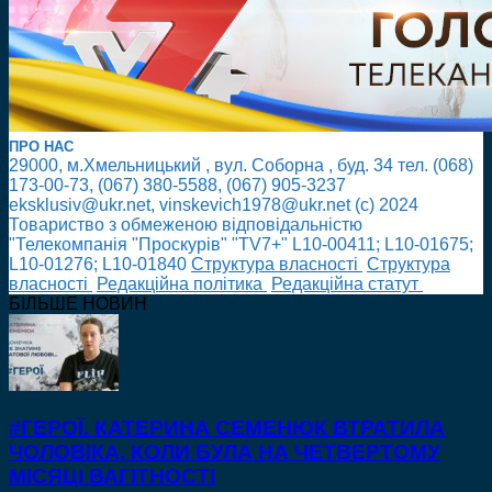
ПРО НАС
29000, м.Хмельницький , вул. Соборна , буд. 34 тел. (068)
173-00-73, (067) 380-5588, (067) 905-3237
eksklusiv@ukr.net, vinskevich1978@ukr.net (с) 2024
Товариство з обмеженою відповідальністю
"Телекомпанія "Проскурів" "TV7+" L10-00411; L10-01675;
L10-01276; L10-01840
Cтруктура власності
Cтруктура
власності
Редакційна політика
Редакційна статут
БІЛЬШЕ НОВИН
#ГЕРОЇ. КАТЕРИНА СЕМЕНЮК ВТРАТИЛА
ЧОЛОВІКА, КОЛИ БУЛА НА ЧЕТВЕРТОМУ
МІСЯЦІ ВАГІТНОСТІ