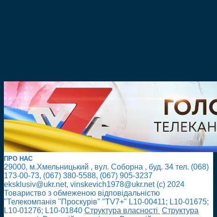
ПРО НАС
29000, м.Хмельницький , вул. Соборна , буд. 34 тел. (068)
173-00-73, (067) 380-5588, (067) 905-3237
eksklusiv@ukr.net, vinskevich1978@ukr.net (с) 2024
Товариство з обмеженою відповідальністю
"Телекомпанія "Проскурів" "TV7+" L10-00411; L10-01675;
L10-01276; L10-01840
Cтруктура власності
Cтруктура