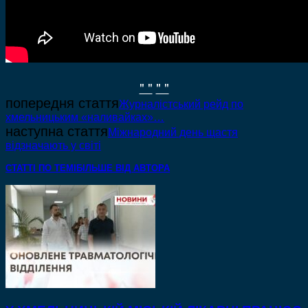
" "
" "
попередня стаття
Журналістський рейд по
хмельницьким «наливайках»…
наступна стаття
Міжнародний день щастя
відзначають у світі
СТАТТІ ПО ТЕМІ
БІЛЬШЕ ВІД АВТОРА