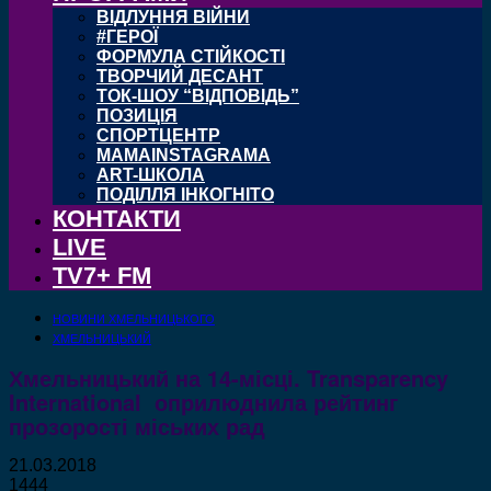
ВІДЛУННЯ ВІЙНИ
#ГЕРОЇ
ФОРМУЛА СТІЙКОСТІ
ТВОРЧИЙ ДЕСАНТ
ТОК-ШОУ “ВІДПОВІДЬ”
ПОЗИЦІЯ
СПОРТЦЕНТР
MAMAINSTAGRAMA
ART-ШКОЛА
ПОДІЛЛЯ ІНКОГНІТО
КОНТАКТИ
LIVE
TV7+ FM
НОВИНИ ХМЕЛЬНИЦЬКОГО
ХМЕЛЬНИЦЬКИЙ
Хмельницький на 14-місці. Transparency
International оприлюднила рейтинг
прозорості міських рад
21.03.2018
1444