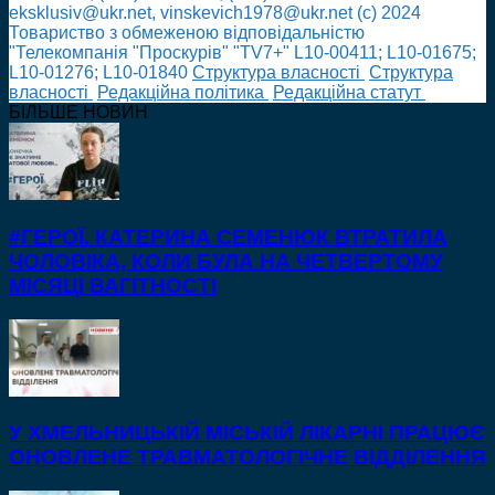
eksklusiv@ukr.net, vinskevich1978@ukr.net (с) 2024
Товариство з обмеженою відповідальністю
"Телекомпанія "Проскурів" "TV7+" L10-00411; L10-01675;
L10-01276; L10-01840
Cтруктура власності
Cтруктура
власності
Редакційна політика
Редакційна статут
БІЛЬШЕ НОВИН
#ГЕРОЇ. КАТЕРИНА СЕМЕНЮК ВТРАТИЛА
ЧОЛОВІКА, КОЛИ БУЛА НА ЧЕТВЕРТОМУ
МІСЯЦІ ВАГІТНОСТІ
У ХМЕЛЬНИЦЬКІЙ МІСЬКІЙ ЛІКАРНІ ПРАЦЮЄ
ОНОВЛЕНЕ ТРАВМАТОЛОГІЧНЕ ВІДДІЛЕННЯ