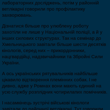
лабораторних досліджень, потім у районній
ветлікарні говорили про профілактику
захворювань.
Дізнатися більше про улюблену роботу
захотіли не лише у Національній поліції, а й у
інших силових структурах. Так на семінар до
Хмельницького завітали більше шести десятків
кінологів, серед них – прикордонники,
нацгвардійці, надзвичайники та Збройні Сили
України.
А ось українських рятувальників найбільше
цікавило відтворення племінних собак. І не
дивно, адже у Ромнах вони мають єдиний на
усю службу розплідник чотирилапих помічників.
І насамкінець зустрічі військові кінологи
завітали до районної ветлікарні. Тут говорили