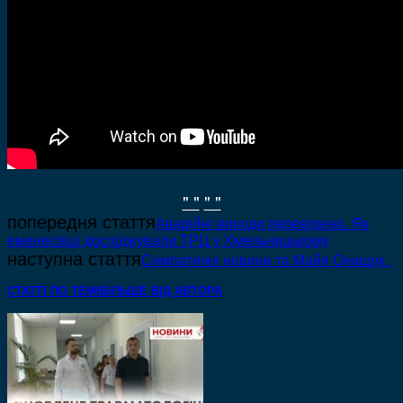
" "
" "
попередня стаття
Аварійні виходи перевірено. Як
еменесівці досліджували ТРЦ у Хмельницькому
наступна стаття
Симпатичні новини та Майя Онищук .
СТАТТІ ПО ТЕМІ
БІЛЬШЕ ВІД АВТОРА