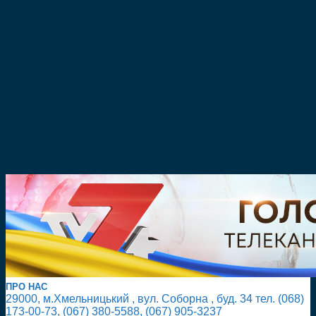
ПРО НАС
29000, м.Хмельницький , вул. Соборна , буд. 34 тел. (068)
173-00-73, (067) 380-5588, (067) 905-3237