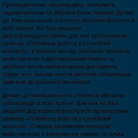
Прикордонники, нацгвардійці, поліціянти,
надзвичайники та Збройні Сили України. Днями
до Хмельницького з’їхалися військові кінологи зі
всієї країни. На базі академії
Держприкордонслужби для них організували
семінар «Племінна робота у службовій
кінології». У рамках заходу силовики пройшли
майстер-клас з дресирування тварин та
зробили кілька лабораторних досліджень.
Окрім того, більше шести десятків собаководів
завітали до районної ветлікарні.
Днями до Хмельницького з’їхалися військові
собаководи зі всієї країни. Для них на базі
академії Держприкордонслужби організували
семінар «Племінна робота у службовій
кінології». Спершу силовикам показали
майстер-клас з тренування тварин та кілька