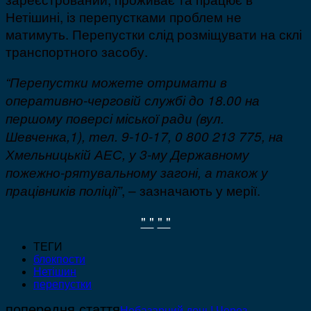
Нетішині, із перепустками проблем не
матимуть. Перепустки слід розміщувати на склі
транспортного засобу.
“Перепустки можете отримати в
оперативно-черговій службі до 18.00 на
першому поверсі міської ради (вул.
Шевченка,1), тел. 9-10-17, 0 800 213 775, на
Хмельницькій АЕС, у 3-му Державному
пожежно-рятувальному загоні, а також у
, – зазначають у мерії.
працівників поліції”
" "
" "
ТЕГИ
блокпости
Нетішин
перепустки
попередня стаття
Небазарний день! Через