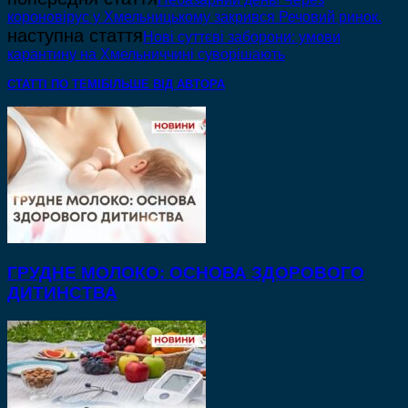
короновірус у Хмельницькому закрився Речовий ринок.
наступна стаття
Нові суттєві заборони: умови
карантину на Хмельниччині суворішають
СТАТТІ ПО ТЕМІ
БІЛЬШЕ ВІД АВТОРА
ГРУДНЕ МОЛОКО: ОСНОВА ЗДОРОВОГО
ДИТИНСТВА