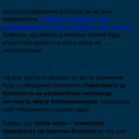
За розпорядженням Кабміну, як ми вже
повідомляли,
у містах-супутниках АЕС
запроваджуються посилені карантинні заходи
.
Зокрема, від завтра в Нетішин можна буде
в’їхати або виїхати з нього лише за
перепустками.
На всіх під’їзних шляхах до міста атомників
будуть обладнані блокпости.
Перетинати ці
блокпости на автомобілях нетішинці
, наголошує
матимуть змогу безперешкодно
сайт Нетішинської міської ради.
Єдине, що
треба мати – тимчасову
. Усі, хто
перепустку на перетин блокпосту
зареєстрований, проживає та працює в