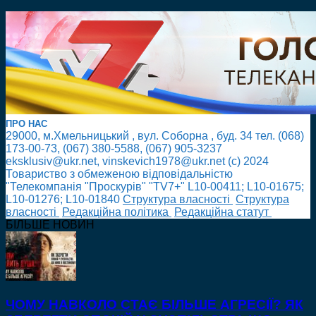
ПРО НАС
29000, м.Хмельницький , вул. Соборна , буд. 34 тел. (068)
173-00-73, (067) 380-5588, (067) 905-3237
eksklusiv@ukr.net, vinskevich1978@ukr.net (с) 2024
Товариство з обмеженою відповідальністю
"Телекомпанія "Проскурів" "TV7+" L10-00411; L10-01675;
L10-01276; L10-01840
Cтруктура власності
Cтруктура
власності
Редакційна політика
Редакційна статут
БІЛЬШЕ НОВИН
ЧОМУ НАВКОЛО СТАЄ БІЛЬШЕ АГРЕСІЇ? ЯК