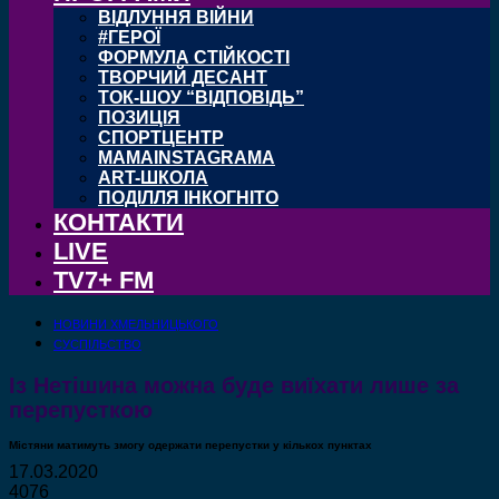
ВІДЛУННЯ ВІЙНИ
#ГЕРОЇ
ФОРМУЛА СТІЙКОСТІ
ТВОРЧИЙ ДЕСАНТ
ТОК-ШОУ “ВІДПОВІДЬ”
ПОЗИЦІЯ
СПОРТЦЕНТР
MAMAINSTAGRAMA
ART-ШКОЛА
ПОДІЛЛЯ ІНКОГНІТО
КОНТАКТИ
LIVE
TV7+ FM
НОВИНИ ХМЕЛЬНИЦЬКОГО
СУСПІЛЬСТВО
Із Нетішина можна буде виїхати лише за
перепусткою
Містяни матимуть змогу одержати перепустки у кількох пунктах
17.03.2020
4076