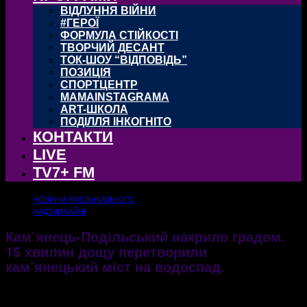
ВІДЛУННЯ ВІЙНИ
#ГЕРОЇ
ФОРМУЛА СТІЙКОСТІ
ТВОРЧИЙ ДЕСАНТ
ТОК-ШОУ “ВІДПОВІДЬ”
ПОЗИЦІЯ
СПОРТЦЕНТР
MAMAINSTAGRAMA
ART-ШКОЛА
ПОДІЛЛЯ ІНКОГНІТО
КОНТАКТИ
LIVE
TV7+ FM
НОВИНИ ХМЕЛЬНИЦЬКОГО
НАДЗВИЧАЙНІ
Кам’янець-Подільський накрило градом.
15 хвилин дощу перетворили
кам’янецький міст на водоспад.
29.06.2017
2999