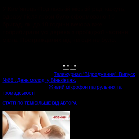
У Кам’янець-Подільській міській раді кажуть,
одразу після грози було сформовано 10
бригад, які до 10 години вечора вже
поприбирали усі дерева з проїжджої частини
міста. Постраждалих від негоди не було.
" "
" "
попередня стаття
Тележурнал “Відродження”. Випуск
№66 . День молоді у Віньківцях.
наступна стаття
Живий мікрофон патрульних та
громадськості
СТАТТІ ПО ТЕМІ
БІЛЬШЕ ВІД АВТОРА