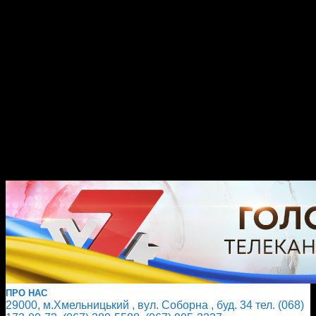
ПРО НАС
29000, м.Хмельницький , вул. Соборна , буд. 34 тел. (068)