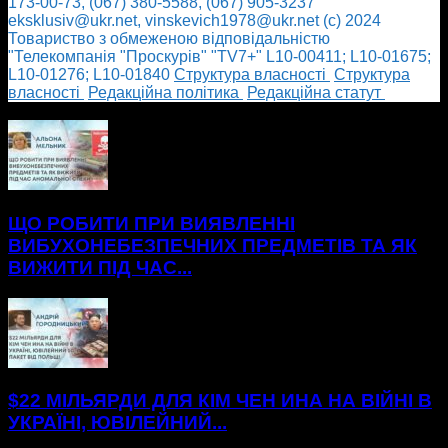
173-00-73, (067) 380-5588, (067) 905-3237
eksklusiv@ukr.net, vinskevich1978@ukr.net (с) 2024
Товариство з обмеженою відповідальністю
"Телекомпанія "Проскурів" "TV7+" L10-00411; L10-01675;
L10-01276; L10-01840
Cтруктура власності
Cтруктура
власності
Редакційна політика
Редакційна статут
БІЛЬШЕ НОВИН
ЩО РОБИТИ ПРИ ВИЯВЛЕННІ
ВИБУХОНЕБЕЗПЕЧНИХ ПРЕДМЕТІВ ТА ЯК
ВИЖИТИ ПІД ЧАС...
$22 МІЛЬЯРДИ ДЛЯ КІМ ЧЕН ИНА НА ВІЙНІ В
УКРАЇНІ, ЮВІЛЕЙНИЙ...