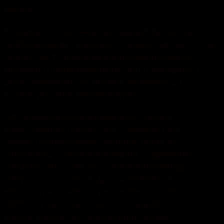
пунктів.
В самому ж Кам’янці, де буревій був чи не
найсильнішим, повалено близько півтори сотні
дерев. Заступник Кам’янець-подільського
міського голови повідомив, що пошкоджено 65
дахів, понівечено 6 автівок, обірвано 20
кілометрів ліній електромереж
Для розкрижування повалених дерев,
влаштування тимчасового брезентового
покриття навчальних закладів від ДСНС
залучено 25 рятувальників на 5 одиницях
спецтехніки, а також 5 аварійних бригад
комунальних служб. Для відновлення
електропостачання у населених пунктах
області усього залучено 13 аварійно-
відновлювальних бригад енергетиків.