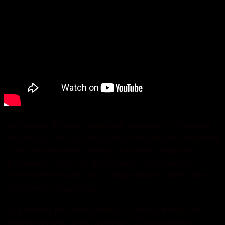
Затоплені вулиці, повалені дерева та будинки
без дахів. Усе це наслідки вчорашнього буревію
у Кам’янці-Подільському. Негода завдала
неабияких збитків. Найбільше постраждав
Новопланівський міст – вода йшла через верх
утворивши водоспад.
За даними рятувальників, внаслідок бурі на
Хмельниччині знеструмлені 35 населених