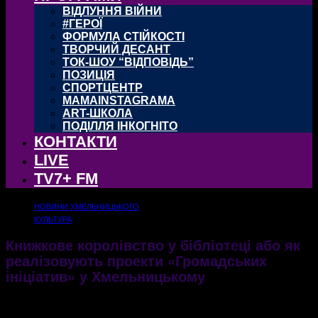
ВІДЛУННЯ ВІЙНИ
#ГЕРОЇ
ФОРМУЛА СТІЙКОСТІ
ТВОРЧИЙ ДЕСАНТ
ТОК-ШОУ “ВІДПОВІДЬ”
ПОЗИЦІЯ
СПОРТЦЕНТР
MAMAINSTAGRAMA
ART-ШКОЛА
ПОДІЛЛЯ ІНКОГНІТО
КОНТАКТИ
LIVE
TV7+ FM
НОВИНИ ХМЕЛЬНИЦЬКОГО
КУЛЬТУРА
Книжкове королівство у бібліотеці або як
реалізовують проекти «Громадських
ініціатив» у Хмельницькому
19.09.2017
2167