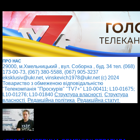
ПРО НАС
29000, м.Хмельницький , вул. Соборна , буд. 34 тел. (068)
173-00-73, (067) 380-5588, (067) 905-3237
eksklusiv@ukr.net, vinskevich1978@ukr.net (с) 2024
Товариство з обмеженою відповідальністю
"Телекомпанія "Проскурів" "TV7+" L10-00411; L10-01675;
L10-01276; L10-01840
Cтруктура власності
Cтруктура
власності
Редакційна політика
Редакційна статут
БІЛЬШЕ НОВИН