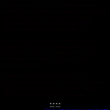
Обійшовся трон у шість з половиною тисяч
гривень. Виготовляли його майстри театру для
ляльок. Престол – лише частина проекту
«Дитячий простір», який втілили в життя
завдяки «Громадським ініціативам».
Для пізнання чогось нового дитину потрібно
зацікавити, знає дитяча письменниця Ніна
Шмурикова. Такий трон допомагає тримати
непосидючих малюків на місці й уважно
слухати поезію.
Завітати у книжкове королівство 12-ої
бібліотеки запрошують усіх охочих, бо ж в місті
не так багато місць, де можна відчути себе
справжніми принцами й принцесами.
" "
" "