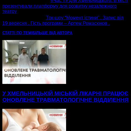
попередня стаття
«Час Т» для Хмельницького. В місті
презентували платформу для розвитку незалежного
театру
наступна стаття
Ток-шоу “Момент істини” . Запис від
19 вересня . Гість програми – Артем Ромасюков .
СТАТТІ ПО ТЕМІ
БІЛЬШЕ ВІД АВТОРА
У ХМЕЛЬНИЦЬКІЙ МІСЬКІЙ ЛІКАРНІ ПРАЦЮЄ
ОНОВЛЕНЕ ТРАВМАТОЛОГІЧНЕ ВІДДІЛЕННЯ