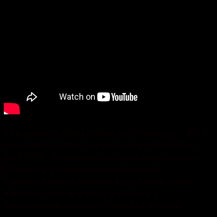
Аби привити дітям любов до літератури – всі
засоби прийнятні. Так вирішили у бібліотеці-
філії №12. Працівники читальні перетворили
бібліотеку у книжкове королівство із
справжнісіньким троном. Будь-хто на ньому
відчуває себе як у казці, а дітлахи з
захопленням слухають того, хто їм читає.