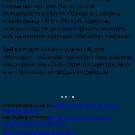
справа принципова. На гру хлопці
налаштувалися рішуче. Одразу ж у рахунку
повели гравці «ХНУ». По суті, лідерство
тримали ледь не до самого фінального гудка,
втім на останніх секундах «Метеору» програли.
Цей матч для «ХНУ» – домашній, для
«Метеора» – на виїзді, наступний буде навпаки.
Якщо переможе «ХНУ» буде ще одна гра, якщо
ж ні – бронзова нагорода метеорівська.
" "
" "
попередня стаття
«Плюс» футбольне поле для
Хмельницького
наступна стаття
Депутатські запити – чому не
реагують відповідні органи ?
СТАТТІ ПО ТЕМІ
БІЛЬШЕ ВІД АВТОРА