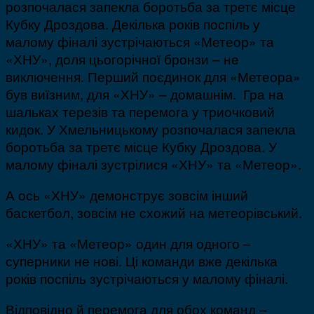
розпочалася запекла боротьба за третє місце
Кубку Дроздова. Декілька років поспіль у
малому фіналі зустрічаються «Метеор» та
«ХНУ», доля цьогорічної бронзи – не
виключення. Перший поєдинок для «Метеора»
був виїзним, для «ХНУ» – домашнім.
Гра на
шальках терезів та перемога у триочковий
кидок. У Хмельницькому розпочалася запекла
боротьба за третє місце Кубку Дроздова. У
малому фіналі зустрілися «ХНУ» та «Метеор».
А ось «ХНУ» демонструє зовсім інший
баскетбол, зовсім не схожий на метеорівський.
«ХНУ» та «Метеор» один для одного –
суперники не нові. Ці команди вже декілька
років поспіль зустрічаються у малому фіналі.
Відповідно й перемога для обох команд –