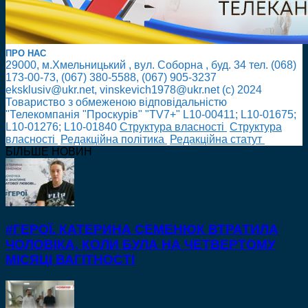
ПРО НАС
29000, м.Хмельницький , вул. Соборна , буд. 34 тел. (068)
173-00-73, (067) 380-5588, (067) 905-3237
eksklusiv@ukr.net, vinskevich1978@ukr.net (с) 2024
Товариство з обмеженою відповідальністю
"Телекомпанія "Проскурів" "TV7+" L10-00411; L10-01675;
L10-01276; L10-01840
Cтруктура власності
Cтруктура
власності
Редакційна політика
Редакційна статут
БІЛЬШЕ НОВИН
#ГЕРОЇ. КАТЕРИНА СЕМЕНЮК ВТРАТИЛА
ЧОЛОВІКА, КОЛИ БУЛА НА ЧЕТВЕРТОМУ
МІСЯЦІ ВАГІТНОСТІ