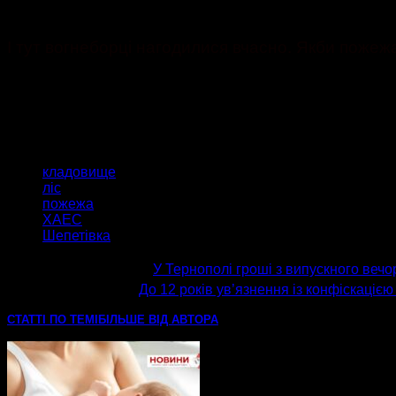
І тут вогнеборці нагодилися вчасно. Якби пожежа
ТЕГИ
кладовище
ліс
пожежа
ХАЕС
Шепетівка
попередня стаття
У Тернополі гроші з випускного вечо
наступна стаття
До 12 років ув’язнення із конфіскаціє
СТАТТІ ПО ТЕМІ
БІЛЬШЕ ВІД АВТОРА