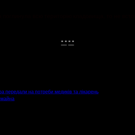
 поглинула всю територію кладовища, то не встоял
" "
" "
ра передали на потреби медиків та лікарень
ю майна