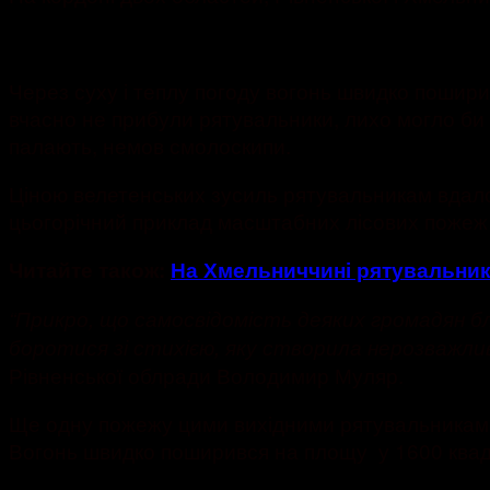
Через суху і теплу погоду вогонь швидко пошир
вчасно не прибули рятувальники, лихо могло би 
палають, немов смолоскипи.
Ціною велетенських зусиль рятувальникам вдалос
цьогорічний приклад масштабних лісових пожеж у 
Читайте також:
На Хмельниччині рятувальник 
“Прикро, що самосвідомість деяких громадян бл
боротися зі стихією, яку створила нерозважлив
Рівненської облради Володимир Муляр.
Ще одну пожежу цими вихідними рятувальникам до
Вогонь швидко поширився на площу у 1600 квад