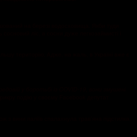
ашований на березі водосховища. Якби туди
сосновий ліс, а сосни дуже легкозаймисті і
ьшу територію. Адже, на жаль, в Україні вже є
едовій у боротьбі із COVID-19, вони змушені
прикру подію у своєму Facebook депутат
ж з вини паліїв спалахнула трав’яна підстилка.