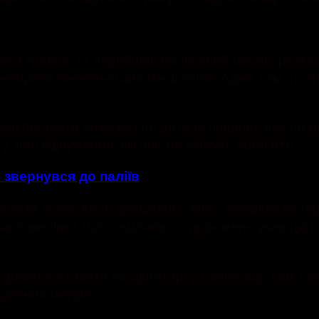
ився травою та перейшов на лісовий масив, розт
набрати велетенських масштабів. Адже там стоїть 
я погасити пожежу і не дати їй поширитись на біл
зоні відчуження, які ніяк не можуть погасити.
звернувся до паліїв
изька нулю. Коли працівники МНС потрібні на пер
, – прокоментував цю 
а поведінка моїх земляків”
велося гасити на цвинтарі у Шепетівці. Там тако
ратних метрів.