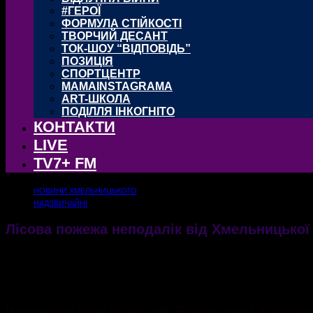
#ГЕРОЇ
ФОРМУЛА СТІЙКОСТІ
ТВОРЧИЙ ДЕСАНТ
ТОК-ШОУ “ВІДПОВІДЬ”
ПОЗИЦІЯ
СПОРТЦЕНТР
MAMAINSTAGRAMA
ART-ШКОЛА
ПОДІЛЛЯ ІНКОГНІТО
КОНТАКТИ
LIVE
TV7+ FM
НОВИНИ ХМЕЛЬНИЦЬКОГО
НАДЗВИЧАЙНІ
Лісова пожежа неподалік від Хмельницької
Пожежа трав'яної підстилки переросла у лісову
13.04.2020
10829
На кордоні двох областей, Рівненської і Хмельни