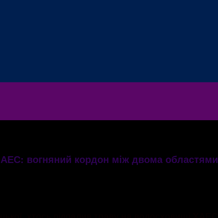
 АЕС: вогняний кордон між двома областями
цької, хтось підпалив траву на водосховищі ХАЕС, 