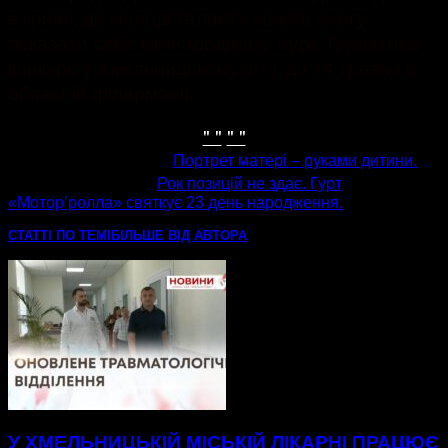
в країні, де молоді таланти мають змогу
показати себе міжнародному журі. Триватиме
конкурс у Хмельницькому з 11 до 14 травня в
обласній філармонії.
" "
" "
попередня стаття
Портрет матері – руками дитини.
наступна стаття
Рок позицій не здає. Гурт
«Мотор’ролла» святкує 23 день народження.
СТАТТІ ПО ТЕМІ
БІЛЬШЕ ВІД АВТОРА
У ХМЕЛЬНИЦЬКІЙ МІСЬКІЙ ЛІКАРНІ ПРАЦЮЄ