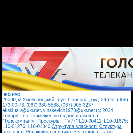
ПРО НАС
29000, м.Хмельницький , вул. Соборна , буд. 34 тел. (068)
173-00-73, (067) 380-5588, (067) 905-3237
eksklusiv@ukr.net, vinskevich1978@ukr.net (с) 2024
Товариство з обмеженою відповідальністю
"Телекомпанія "Проскурів" "TV7+" L10-00411; L10-01675;
L10-01276; L10-01840
Cтруктура власності
Cтруктура
власності
Редакційна політика
Редакційна статут