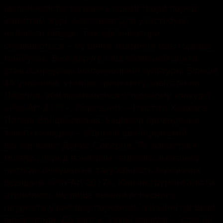
віолончелістів заграють відомі твори перед
іменитим журі. А от анкет для участі було
набагато більше, тож організатори
сподіваються – музичне змагання має хороше
майбутнє.
Вже вдруге наш обласний центр
став осередком віолончельної культури. Більше
40 учасників з різних країн світу завітали на
Поділля, аби позмагатися у творчому конкурсі
«Pro-Art-2017». Серед них – і гостя з Харкова
Поліна Войцеховська. Ініціатор проведення
такого конкурсу – відомий швейцарський
віолончеліст Денис Северин. Як зізнається
митець, перед початком творчого змагання
ніхто не очікував на таку кількість бажаючих
відвідати «Pro-Art-2017». Юні інструменталісти
отримають не лише звання почесного
лауреата у випадку перемоги, а й цінні грошові
винагороди. До того ж, такий конкурс – єдиний