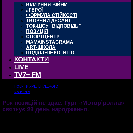
ВІДЛУННЯ ВІЙНИ
#ГЕРОЇ
ФОРМУЛА СТІЙКОСТІ
ТВОРЧИЙ ДЕСАНТ
ТОК-ШОУ “ВІДПОВІДЬ”
ПОЗИЦІЯ
СПОРТЦЕНТР
MAMAINSTAGRAMA
ART-ШКОЛА
ПОДІЛЛЯ ІНКОГНІТО
КОНТАКТИ
LIVE
TV7+ FM
НОВИНИ ХМЕЛЬНИЦЬКОГО
КУЛЬТУРА
Рок позицій не здає. Гурт «Мотор’ролла»
святкує 23 день народження.
12.05.2017
1911