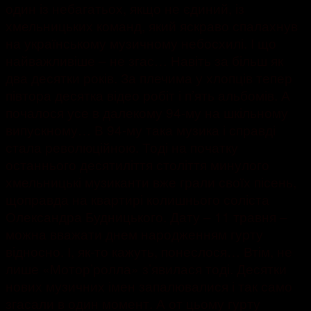
один із небагатьох, якщо не єдиний, із
хмельницьких команд, який яскраво спалахнув
на українському музичному небосхилі. І що
найважливіше – не згас… Навіть за більш як
два десятки років. За плечима у хлопців тепер
півтора десятка відео робіт і п’ять альбомів. А
почалося усе в далекому 94-му на шкільному
випускному…
В 94-му така музика і справді
стала революційною. Тоді на початку
останнього десятиліття століття минулого
хмельницькі музиканти вже грали своїх пісень,
щоправда на квартирі колишнього соліста
Олександра Будницького. Дату – 11 травня –
можна вважати днем народженням гурту
відносно. І, як-то кажуть, понеслося… Втім, не
лише «Мотор’ролла» з’явилася тоді. Десятки
нових музичних імен запалювалися і так само
згасали в один момент. А от цьому гурту