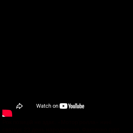
Рок позицій не здає. «Мотор’ролла» нині
святкує 23 день народження. Фактично гурт