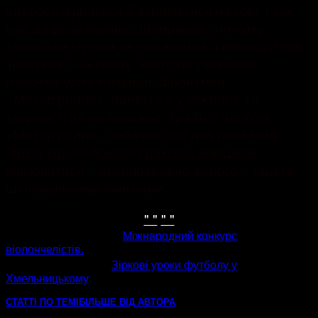
вдалося піднятися й втриматися на горі. І так
вже 23 роки поспіль. Щоправда спочатку
заробітків музика не приносила. І викладатися,
зрозуміло, на повну. Різністю учасників,
пояснює успіх команди, фронтмен
«Мотор’ролли». Заняття є у кожного, та
творчості це не заважає. Крайній альбом
«Мотор’ролли» побачив світ два роки тому.
Зараз від альбомної практики вирішили
відмовитися – невиправдано дорого – тішать
шанувальників синглами.
" "
" "
попередня стаття
Міжнародний конкурс
віолончелістів.
наступна стаття
Зіркові уроки футболу у
Хмельницькому
СТАТТІ ПО ТЕМІ
БІЛЬШЕ ВІД АВТОРА