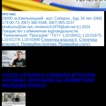
ПРО НАС
29000, м.Хмельницький , вул. Соборна , буд. 34 тел. (068)
173-00-73, (067) 380-5588, (067) 905-3237
eksklusiv@ukr.net, vinskevich1978@ukr.net (с) 2024
Товариство з обмеженою відповідальністю
"Телекомпанія "Проскурів" "TV7+" L10-00411; L10-01675;
L10-01276; L10-01840
Cтруктура власності
Cтруктура
власності
Редакційна політика
Редакційна статут
БІЛЬШЕ НОВИН
#ГЕРОЇ. КАТЕРИНА СЕМЕНЮК ВТРАТИЛА
ЧОЛОВІКА, КОЛИ БУЛА НА ЧЕТВЕРТОМУ
МІСЯЦІ ВАГІТНОСТІ