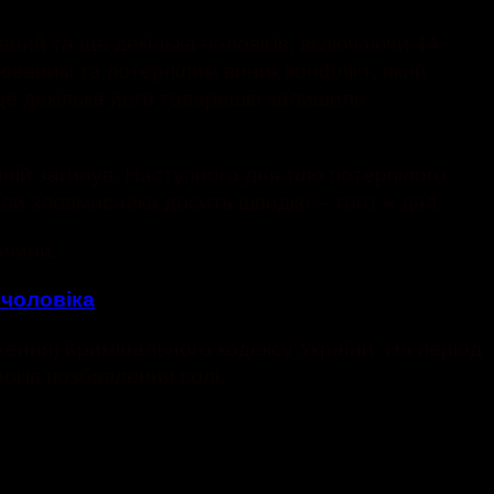
аний та ще декілька чоловіків, включаючи 44-
рюваним та потерпілим виник конфлікт, який
 ще декілька його товаришів залишили
ій загинув. Наступного дня тіло потерпілого
али зловмисника досить швидко – того ж дня.
очини.
 чоловіка
ження) Кримінального кодексу України. На період
оків позбавлення волі.