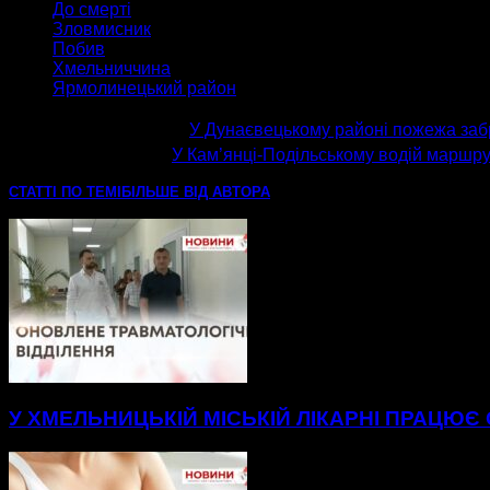
До смерті
Зловмисник
Побив
Хмельниччина
Ярмолинецький район
попередня стаття
У Дунаєвецькому районі пожежа за
наступна стаття
У Кам’янці-Подільському водій маршру
СТАТТІ ПО ТЕМІ
БІЛЬШЕ ВІД АВТОРА
У ХМЕЛЬНИЦЬКІЙ МІСЬКІЙ ЛІКАРНІ ПРАЦЮЄ