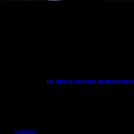
Інцидент трапився 15 січня в селі Глушківці, що
річного потерпілого, чаркували в гостях у свого
згодом переріс в бійку. В ході сутички зловмисн
помешкання не надавши постраждалому ніякої д
В домівці залишилися лише господар та побитий 
виявив син господаря оселі, після чого одразу 
Слід зазначити, що раніше підозрюваний вже від
Читайте також:
На Хмельниччині правоохорон
Наразі слідчі вже оголосили затриманому про під
розслідування до 16 березня зловмисник перебу
ТЕГИ
Глушківці