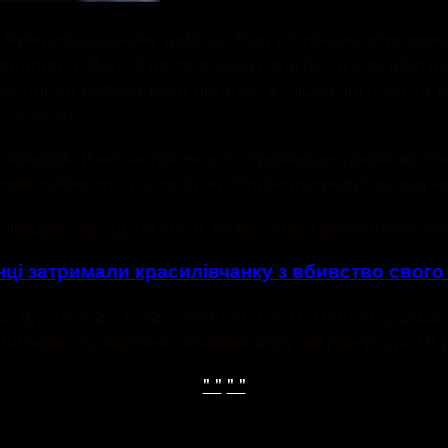
 в Ярмолинецькому районі. Тоді 29-річний підозрюв
 товариша. В ході розпивання спиртного між підоз
ик сильно побив свого опонента, після чого він та
опомоги.
чоловік. Вже на ранок від отриманих травм останн
ж повідомив про це поліцію. Правоохоронці розшук
повідав перед законом за майнові кримінальні зл
ці затримали красилівчанку з вбивство свого
озру за ч. 2 ст. 121 (Умисне тяжке тілесне ушкод
ватиме під вартою. Зловмиснику загрожує до 10 р
" "
" "