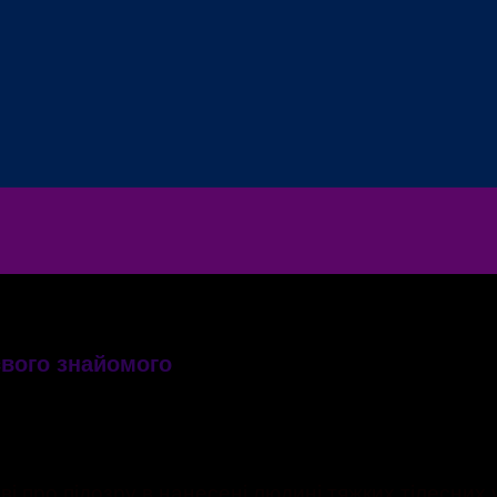
свого знайомого
ив свого знайомого
ві про підозру в нанесені людині тяжких тілесних