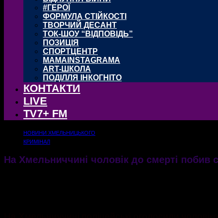
#ГЕРОЇ
ФОРМУЛА СТІЙКОСТІ
ТВОРЧИЙ ДЕСАНТ
ТОК-ШОУ “ВІДПОВІДЬ”
ПОЗИЦІЯ
СПОРТЦЕНТР
MAMAINSTAGRAMA
ART-ШКОЛА
ПОДІЛЛЯ ІНКОГНІТО
КОНТАКТИ
LIVE
TV7+ FM
НОВИНИ ХМЕЛЬНИЦЬКОГО
КРИМІНАЛ
На Хмельниччині чоловік до смерті побив 
Правоохоронці Хмельниччини оголосили про підозру чоловікові, котрий до смерті поб
18.01.2021
1611
На Хмельниччині поліцейські оголосили чоловіко