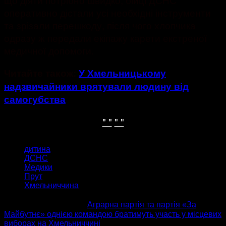
оперативно дістали усі необхідні інструменти
та зрізали перешкоду, після чого хлопчика
одразу ж передали екіпажу карети екстреної
медичної допомоги.
Читайте також:
У Хмельницькому
надзвичайники врятували людину від
самогубства
" "
" "
ТЕГИ
дитина
ДСНС
Медики
Прут
Хмельниччина
попередня стаття
Аграрна партія та партія «За
Майбутнє» однією командою братимуть участь у місцевих
виборах на Хмельниччині