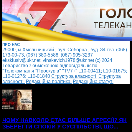
ПРО НАС
29000, м.Хмельницький , вул. Соборна , буд. 34 тел. (068)
173-00-73, (067) 380-5588, (067) 905-3237
eksklusiv@ukr.net, vinskevich1978@ukr.net (с) 2024
Товариство з обмеженою відповідальністю
"Телекомпанія "Проскурів" "TV7+" L10-00411; L10-01675;
L10-01276; L10-01840
Cтруктура власності
Cтруктура
власності
Редакційна політика
Редакційна статут
БІЛЬШЕ НОВИН
ЧОМУ НАВКОЛО СТАЄ БІЛЬШЕ АГРЕСІЇ? ЯК
ЗБЕРЕГТИ СПОКІЙ У СУСПІЛЬСТВІ, ЩО...