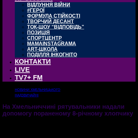
ВІДЛУННЯ ВІЙНИ
#ГЕРОЇ
ФОРМУЛА СТІЙКОСТІ
ТВОРЧИЙ ДЕСАНТ
ТОК-ШОУ “ВІДПОВІДЬ”
ПОЗИЦІЯ
СПОРТЦЕНТР
MAMAINSTAGRAMA
ART-ШКОЛА
ПОДІЛЛЯ ІНКОГНІТО
КОНТАКТИ
LIVE
TV7+ FM
НОВИНИ ХМЕЛЬНИЦЬКОГО
НАДЗВИЧАЙНІ
На Хмельниччині рятувальники надали
допомогу пораненому 8-річному хлопчику
Дитина впала з велосипеда на металевий прут
20.08.2020
2145