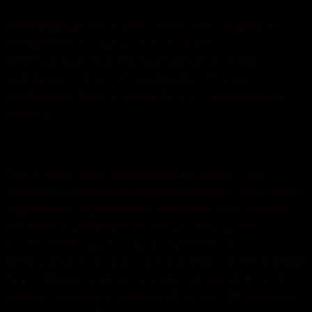
Напередодні на гарячу лінію “101” надійшло
повідомлення, що у селі Осташки
Хмельницького району медикам потрібна
допомога з боку рятувальників. Про це
розповідає прес-служба ДСНС Хмельницької
області.
Після реєстрації звернення на місце події
одразу ж вирушили надзвичайники з чергового
відділення 4 Державної пожежно-рятувальної
частини. Прибувши на місце, бійці ДСНС
встановили, що в ході прогулянки на
велосипеді 8-річний хлопчик впав на металевий
прут і лікарі не можуть з цим упоратися, щоб
надати допомогу пораненій дитині. Розуміючи,
що діяти потрібно швидко, бійці ДСНС