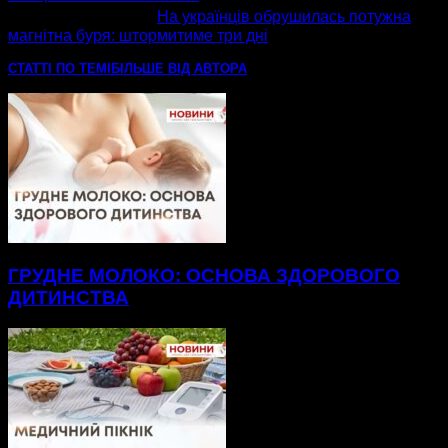
наступна стаття
На українців обрушилась потужна
магнітна буря: штормитиме три дні
СТАТТІ ПО ТЕМІ
БІЛЬШЕ ВІД АВТОРА
ГРУДНЕ МОЛОКО: ОСНОВА ЗДОРОВОГО
ДИТИНСТВА