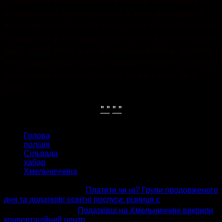
кримінальне провадження. У разі доведення
вини підозрюваного у суді, йому загрожуватиме
покарання у вигляді позбавлення волі на строк
від 5 до 10 років з конфіскацією майна, а також
з позбавленням права обіймати певні посади та
займатися певною діяльністю на строк до 3
років.
" "
" "
ТЕГИ
Голова
поліція
Сільрада
хабар
Хмельниччина
попередня стаття
Платити чи ні? Групи продовженого
дня та додаткові освітні послуги: різниця є
наступна стаття
Податківці на Хмельниччині викрили
конвертаційний центр