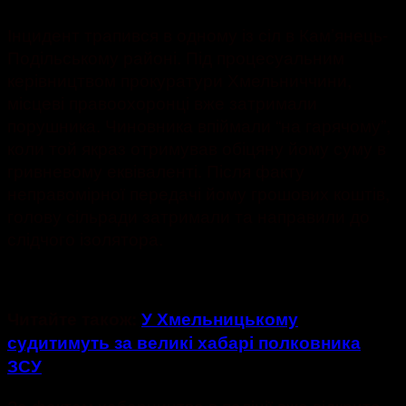
Інцидент трапився в одному із сіл в Кам’янець-
Подільському районі. Під процесуальним
керівництвом прокуратури Хмельниччини,
місцеві правоохоронці вже затримали
порушника. Чиновника впіймали “на гарячому”,
коли той якраз отримував обіцяну йому суму в
гривневому еквіваленті. Після факту
неправомірної передачі йому грошових коштів,
голову сільради затримали та направили до
слідчого ізолятора.
Читайте також:
У Хмельницькому
судитимуть за великі хабарі полковника
ЗСУ
За фактом хабарництва в поліції вже відкрито