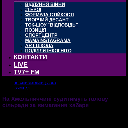
ВІДЛУННЯ ВІЙНИ
#ГЕРОЇ
ФОРМУЛА СТІЙКОСТІ
ТВОРЧИЙ ДЕСАНТ
ТОК-ШОУ “ВІДПОВІДЬ”
ПОЗИЦІЯ
СПОРТЦЕНТР
MAMAINSTAGRAMA
ART-ШКОЛА
ПОДІЛЛЯ ІНКОГНІТО
КОНТАКТИ
LIVE
TV7+ FM
НОВИНИ ХМЕЛЬНИЦЬКОГО
КРИМІНАЛ
На Хмельниччині судитимуть голову
сільради за вимагання хабаря
Чиновник вимагав від учасника ООС гроші за виділення йому земельної ділянки
04.09.2020
3065