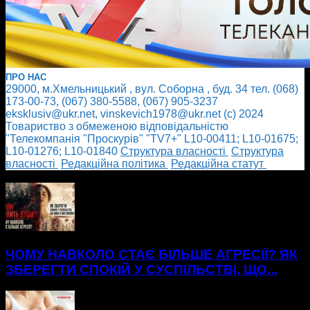
ПРО НАС
29000, м.Хмельницький , вул. Соборна , буд. 34 тел. (068)
173-00-73, (067) 380-5588, (067) 905-3237
eksklusiv@ukr.net, vinskevich1978@ukr.net (с) 2024
Товариство з обмеженою відповідальністю
"Телекомпанія "Проскурів" "TV7+" L10-00411; L10-01675;
L10-01276; L10-01840
Cтруктура власності
Cтруктура
власності
Редакційна політика
Редакційна статут
БІЛЬШЕ НОВИН
ЧОМУ НАВКОЛО СТАЄ БІЛЬШЕ АГРЕСІЇ? ЯК
ЗБЕРЕГТИ СПОКІЙ У СУСПІЛЬСТВІ, ЩО...