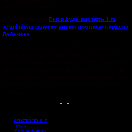
майже 360 тисяч.
Дивіться також:
Якою буде вартість 1 га
землі після запуску ринку: прогнози нардепа
Лабазюка
Неодноразові звернення місцевої влади до
земельного користувача, аби той сплатив
гроші за оренду, нічого не дали. Він ігнорує всі
запити від влади. Тому за поданням Кам’янець-
Подільської окружної прокуратури суд вирішив
вилучити землю у користувача і повернути її
громаді.
" "
" "
ТЕГИ
електростанція
земля
Хмельниччина