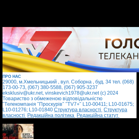
ПРО НАС
29000, м.Хмельницький , вул. Соборна , буд. 34 тел. (068)
173-00-73, (067) 380-5588, (067) 905-3237
eksklusiv@ukr.net, vinskevich1978@ukr.net (с) 2024
Товариство з обмеженою відповідальністю
"Телекомпанія "Проскурів" "TV7+" L10-00411; L10-01675;
L10-01276; L10-01840
Cтруктура власності
Cтруктура
власності
Редакційна політика
Редакційна статут
БІЛЬШЕ НОВИН