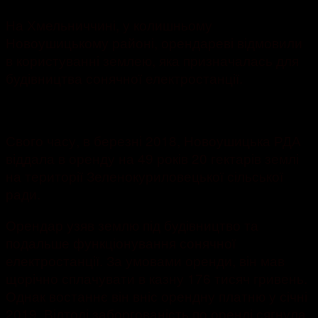
На Хмельниччині, у колишньому
Новоушицькому районі, орендареві відмовили
в користуванні землею, яка призначалась для
будівництва сонячної електростанції.
Свого часу, в березні 2018, Новоушицька РДА
віддала в оренду на 49 років 20 гектарів землі
на території Зеленокуриловецької сільської
ради.
Орендар узяв землю під будівництво та
подальше функціонування сонячної
електростанції. За умовами оренди, він мав
щорічно сплачувати в казну 176 тисяч гривень.
Однак востаннє він вніс орендну платню у січні
2019. Відтоді заборгованість по оренді сягнула