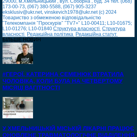
29000, м.Хмельницький , вул. Соборна , буд. 34 тел. (068)
173-00-73, (067) 380-5588, (067) 905-3237
eksklusiv@ukr.net, vinskevich1978@ukr.net (с) 2024
Товариство з обмеженою відповідальністю
"Телекомпанія "Проскурів" "TV7+" L10-00411; L10-01675;
L10-01276; L10-01840
Cтруктура власності
Cтруктура
власності
Редакційна політика
Редакційна статут
БІЛЬШЕ НОВИН
#ГЕРОЇ. КАТЕРИНА СЕМЕНЮК ВТРАТИЛА
ЧОЛОВІКА, КОЛИ БУЛА НА ЧЕТВЕРТОМУ
МІСЯЦІ ВАГІТНОСТІ
У ХМЕЛЬНИЦЬКІЙ МІСЬКІЙ ЛІКАРНІ ПРАЦЮЄ
ОНОВЛЕНЕ ТРАВМАТОЛОГІЧНЕ ВІДДІЛЕННЯ