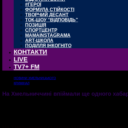
#ГЕРОЇ
ФОРМУЛА СТІЙКОСТІ
ТВОРЧИЙ ДЕСАНТ
ТОК-ШОУ “ВІДПОВІДЬ”
ПОЗИЦІЯ
СПОРТЦЕНТР
MAMAINSTAGRAMA
ART-ШКОЛА
ПОДІЛЛЯ ІНКОГНІТО
КОНТАКТИ
LIVE
TV7+ FM
НОВИНИ ХМЕЛЬНИЦЬКОГО
КРИМІНАЛ
На Хмельниччині впіймали ще одного хаба
Очільник селищної громади вимагав гроші за позитивне вирішення земельного питанн
28.02.2020
7165
На Хмельниччині сьогодні затримали чергового 