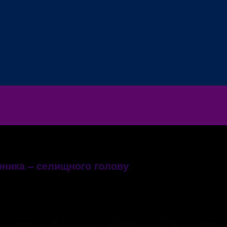
рника – селищного голову
я
хабарника. Якщо хтось думає, що хабарі крутятьс