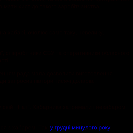
 мати хист до такого заробітчанства.
а хабарі, очолює саме таку, невелику,
ії, співробітники СБУ та оперативники обласного
сті.
ішенням рада мала дозволити виготовлення
ди запросив півтори тисячі доларів.
 свій “Фіат”. Хабарника затримали і незабаром
ся з хабарем. Так,
у грудні минулого року