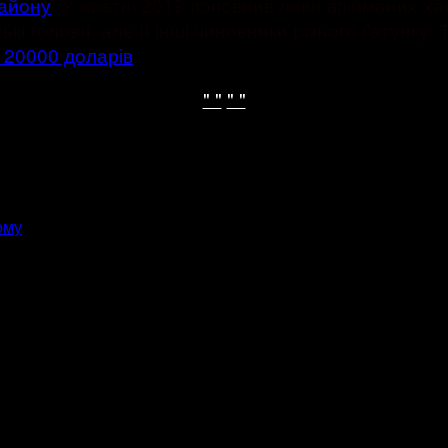
району
. У жовтні 2019 поповнив лави впійманих х
і голови, але й інші чиновники різного ґатунку. 
 20000 доларів
.
" "
" "
ому