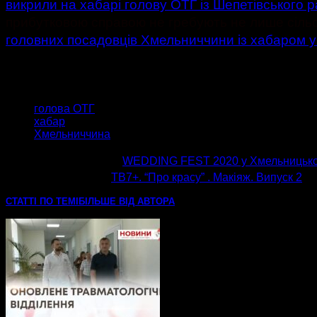
викрили на хабарі голову ОТГ із Шепетівського 
прибутковою справою не гребують не лише сільськ
головних посадовців Хмельниччини із хабаром у
ТЕГИ
голова ОТГ
хабар
Хмельниччина
попередня стаття
WEDDING FEST 2020 у Хмельницьк
наступна стаття
ТВ7+. “Про красу” . Макіяж. Випуск 2
СТАТТІ ПО ТЕМІ
БІЛЬШЕ ВІД АВТОРА