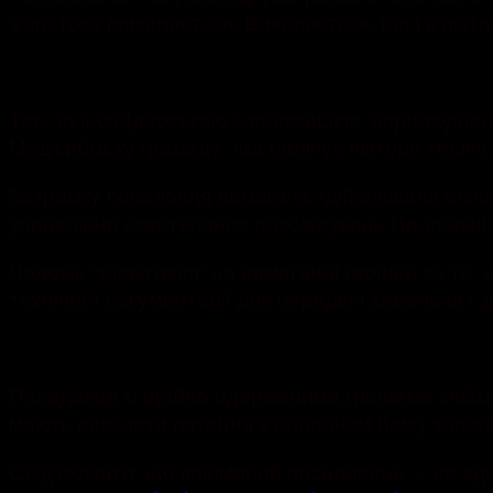
жорстоко помиляється. Виявляється, що і в півт
Так, за інсайдерською інформацією, оприлюднено
Меджибізьку громаду, яка налічує півтори тисячі
Затримку посадовця-вимагача здійснювали спільн
управління стратегічних розслідувань Нацполіці
Чоловік “засвітився” на вимаганні грошей за те
технічної документації для передачі земельних д
Посадовця зі щойно одержаними грошима впіймали
мають вирішити питання з обранням йому запобі
Слід сказати, що впійманий посадовець – не єди