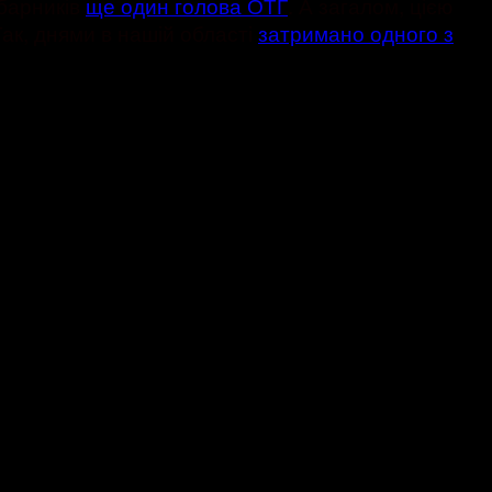
абарників
ще один голова ОТГ
. А загалом, цією
Так, днями в нашій області
затримано одного з