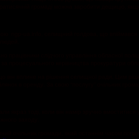
оратисячній громаді можна заробити дещицю, якщо
ю ngp-ua.info, селищний голдова, що впіймався н
 людей.
о працівники слідчого управління обласної поліц
ї за процесуального керівництва прокуратури обла
, що він вплине на рішення селищної ради. Цим р
ілянок в оренду. За свою “послугу” очільник грома
 якраз тоді, коли він намір зручно вмоститися у
жного заходу.
ний очільник громади, який останнім часом попав