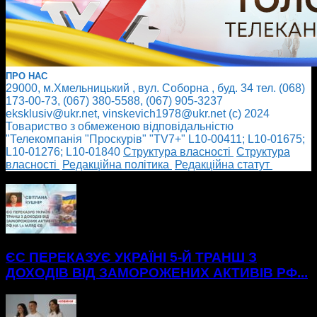
ПРО НАС
29000, м.Хмельницький , вул. Соборна , буд. 34 тел. (068)
173-00-73, (067) 380-5588, (067) 905-3237
eksklusiv@ukr.net, vinskevich1978@ukr.net (с) 2024
Товариство з обмеженою відповідальністю
"Телекомпанія "Проскурів" "TV7+" L10-00411; L10-01675;
L10-01276; L10-01840
Cтруктура власності
Cтруктура
власності
Редакційна політика
Редакційна статут
БІЛЬШЕ НОВИН
ЄС ПЕРЕКАЗУЄ УКРАЇНІ 5-Й ТРАНШ З
ДОХОДІВ ВІД ЗАМОРОЖЕНИХ АКТИВІВ РФ...