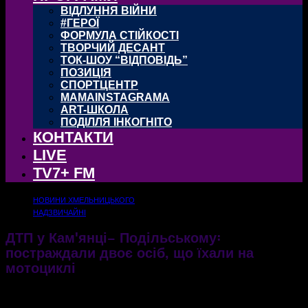
ВІДЛУННЯ ВІЙНИ
#ГЕРОЇ
ФОРМУЛА СТІЙКОСТІ
ТВОРЧИЙ ДЕСАНТ
ТОК-ШОУ “ВІДПОВІДЬ”
ПОЗИЦІЯ
СПОРТЦЕНТР
MAMAINSTAGRAMA
ART-ШКОЛА
ПОДІЛЛЯ ІНКОГНІТО
КОНТАКТИ
LIVE
TV7+ FM
НОВИНИ ХМЕЛЬНИЦЬКОГО
НАДЗВИЧАЙНІ
ДТП у Камꞌянці− Подільському꞉
постраждали двоє осіб, що їхали на
мотоциклі
Дорожньо−транспортна пригода трапилася сьогодні , 7 вересня
07.09.2021