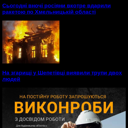
Сьогодні вночі росіяни вкотре вдарили
ракетою по Хмельницькій області
На згарищі у Шепетівці виявили трупи двох
людей