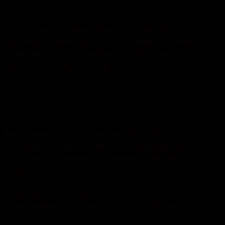
1385
У Камꞌянці−Подільському, на перехресті
проспекту Грушевського та вулиці Пушкінської,
зіткнулися позашляховик та мотоцикл,
повідомляє Вдало. інфо.
Внаслідок ДТП, постраждали водій та пасажир
мотоцикла. Вони отримали серйозні травми та
були госпіталізовані до лікарні. Більше
подробиць поки не повідомляють.
На місці ДТП працюють правоохоронці, які
встановлюють усі подробиці та деталі ДТП.