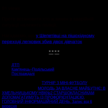
91 views
Проте встановити хто ж винен в аварійній
ситуації належить поліції.
Нагадаємо, що
у Шепетівці на пішохідному
переході легковик збив двох дівчаток
" "
" "
ТЕГИ
ДТП
Камꞌянець−Подільський
Постраждалі
попередня стаття
ТУРНІР З МІНІ-ФУТБОЛУ
наступна стаття
МОЛОДЬ ЗА ВЛАСНЕ МАЙБУТНЄ: В
ХМЕЛЬНИЦЬКОМУ НВК№2 СТАРШОКЛАСНИКАМ
ДОПОМАГАТИМУТЬ ІЗ ПРОФОРІЄНТАЦІЄЮ.
ГОЛОВНИЙ ІНФОРМАЦІЙНИЙ ДЕНЬ. Запис від 6
вересня