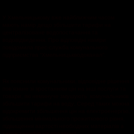
1998
У Хмельницькому вже найближчим часом
мають намір дещо збільшити тарифи на
централізоване водопостачання та
водовідведення. Про відповідні наміри
повідомила прес-служба комунального
підприємства “Хмельницькводоканал”.
Як пояснили комунальники, відповідне рішення
пов’язане зі зростанням цін на інші послуги та
товари, які неминуче змушують комунальників
збільшити тарифи на воду. Серед таких можна
відокремити збільшення цін на електроенергію,
збільшення мінімального прожиткового рівня,
підвищення вартості необхідних матеріалів а
також тарифів на опалення.