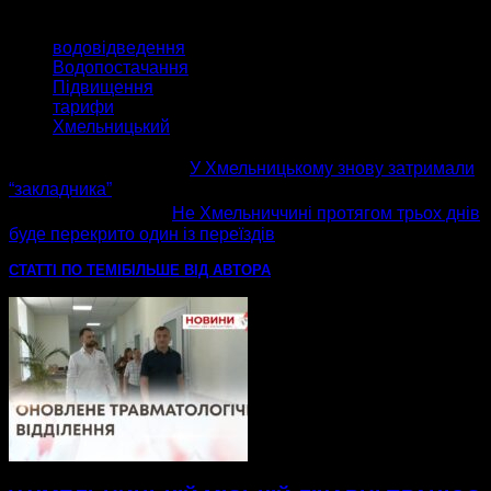
ТЕГИ
водовідведення
Водопостачання
Підвищення
тарифи
Хмельницький
попередня стаття
У Хмельницькому знову затримали
“закладника”
наступна стаття
Не Хмельниччині протягом трьох днів
буде перекрито один із переїздів
СТАТТІ ПО ТЕМІ
БІЛЬШЕ ВІД АВТОРА