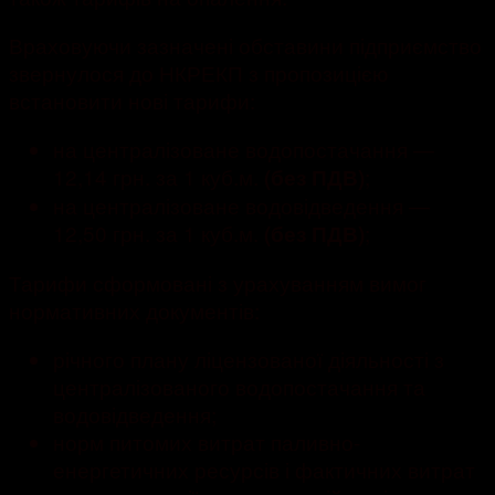
Враховуючи зазначені обставини підприємство
звернулося до НКРЕКП з пропозицією
встановити нові тарифи:
на централізоване водопостачання —
12,14 грн. за 1 куб.м.
;
(без ПДВ)
на централізоване водовідведення —
12,50 грн. за 1 куб.м.
;
(без ПДВ)
Тарифи сформовані з урахуванням вимог
нормативних документів:
річного плану ліцензованої діяльності з
централізованого водопостачання та
водовідведення;
норм питомих витрат паливно-
енергетичних ресурсів і фактичних витрат