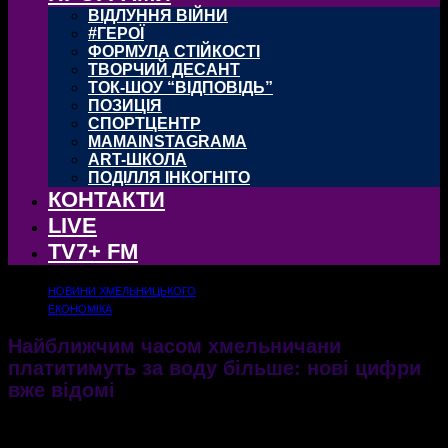
ВІДЛУННЯ ВІЙНИ
#ГЕРОЇ
ФОРМУЛА СТІЙКОСТІ
ТВОРЧИЙ ДЕСАНТ
ТОК-ШОУ “ВІДПОВІДЬ”
ПОЗИЦІЯ
СПОРТЦЕНТР
MAMAINSTAGRAMA
ART-ШКОЛА
ПОДІЛЛЯ ІНКОГНІТО
КОНТАКТИ
LIVE
TV7+ FM
НОВИНИ ХМЕЛЬНИЦЬКОГО
ЕКОНОМІКА
Найближчим часом хмельничани
платитимуть за воду більше: нові цифри
вже відомі
У Хмельницькому планують підвищити тарифи на воду
11.05.2021