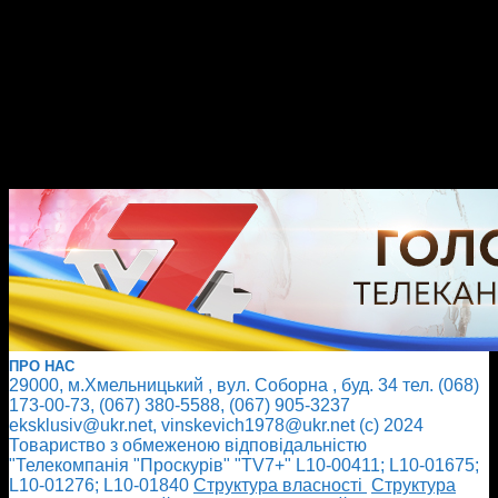
ПРО НАС
29000, м.Хмельницький , вул. Соборна , буд. 34 тел. (068)
173-00-73, (067) 380-5588, (067) 905-3237
eksklusiv@ukr.net, vinskevich1978@ukr.net (с) 2024
Товариство з обмеженою відповідальністю
"Телекомпанія "Проскурів" "TV7+" L10-00411; L10-01675;
L10-01276; L10-01840
Cтруктура власності
Cтруктура