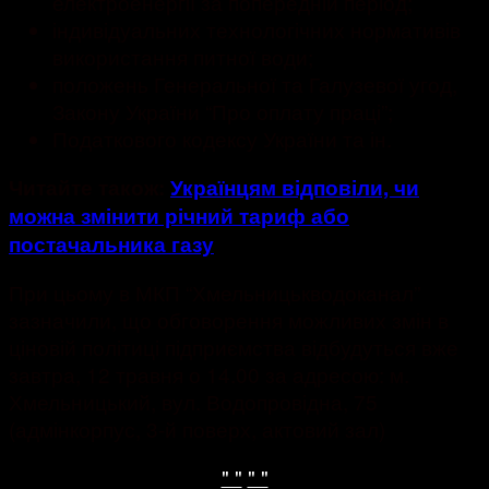
електроенергії за попередній період;
індивідуальних технологічних нормативів
використання питної води;
положень Генеральної та Галузевої угод,
Закону України “Про оплату праці”;
Податкового кодексу України та ін.
Читайте також:
Українцям відповіли, чи
можна змінити річний тариф або
постачальника газу
При цьому в МКП “Хмельницькводоканал”
зазначили, що обговорення можливих змін в
ціновій політиці підприємства відбудуться вже
завтра, 12 травня о 14.00 за адресою: м.
Хмельницький, вул. Водопровідна, 75
(адмінкорпус, 3-й поверх, актовий зал)
" "
" "