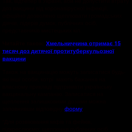
Так, відтепер в Україні, аби не допустити втрату
доз вакцини від коронавірусної інфекції,
офіційно дозволено щеплювати громадських
діячів, лідерів думок, публічних осіб,
представників мистецьких кіл.
Читайте також:
Хмельниччина отримає 15
тисяч доз дитячої протитуберкульозної
вакцини
Також на вакцинацію можуть записатися будь-
які інші особи, котрі мають бажання на
власному прикладі підтримати українську
вакцинальну кампанію. Записатися на
щеплення залишковими дозами можна
заповнивши відповідну
форму
.
“Для розвіювання міфів та фейків,
підкреслюємо: щеплення публічних осіб