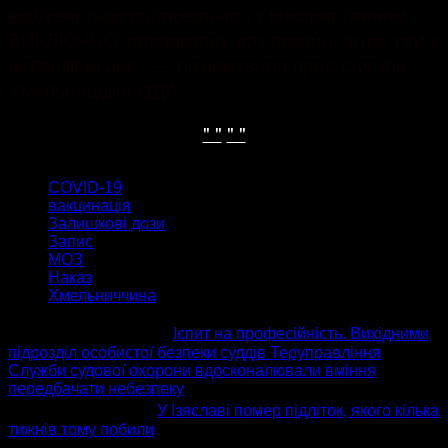
відбувається добровільно і з використанням
ВИКЛЮЧНО залишкових доз вакцин, якщо такі є
наприкінці дня”, — резюмувала прес-служба
Хмельницької ОДА.
" "
" "
ТЕГИ
COVID-19
вакцинація
Залишкові дози
Запис
МОЗ
Наказ
Хмельниччина
попередня стаття
Іспит на професійність. Вихідними
підрозділ особистої безпеки суддів Теруправління
Служби судової охорони вдосконалювали вміння
передбачати небезпеку
наступна стаття
У Ізяславі помер підліток, якого кілька
тижнів тому побили