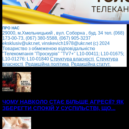
ПРО НАС
29000, м.Хмельницький , вул. Соборна , буд. 34 тел. (068)
173-00-73, (067) 380-5588, (067) 905-3237
eksklusiv@ukr.net, vinskevich1978@ukr.net (с) 2024
Товариство з обмеженою відповідальністю
"Телекомпанія "Проскурів" "TV7+" L10-00411; L10-01675;
L10-01276; L10-01840
Cтруктура власності
Cтруктура
власності
Редакційна політика
Редакційна статут
БІЛЬШЕ НОВИН
ЧОМУ НАВКОЛО СТАЄ БІЛЬШЕ АГРЕСІЇ? ЯК
ЗБЕРЕГТИ СПОКІЙ У СУСПІЛЬСТВІ, ЩО...