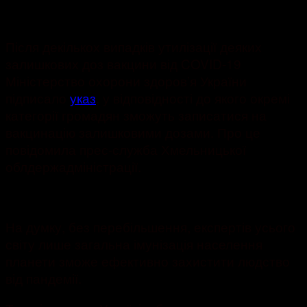
15.03.2021
1408
Після декількох випадків утилізації деяких
залишкових доз вакцини від COVID-19
Міністерство охорони здоров’я України
підписало
указ
, у відповідності до якого окремі
категорії громадян зможуть записатися на
вакцинацію залишковими дозами. Про це
повідомила прес-служба Хмельницької
облдержадміністрації.
На думку, без перебільшення, експертів усього
світу лише загальна імунізація населення
планети зможе ефективно захистити людство
від пандемії.