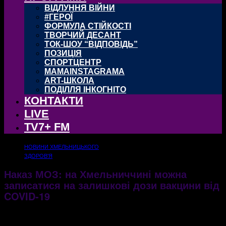
ВІДЛУННЯ ВІЙНИ
#ГЕРОЇ
ФОРМУЛА СТІЙКОСТІ
ТВОРЧИЙ ДЕСАНТ
ТОК-ШОУ “ВІДПОВІДЬ”
ПОЗИЦІЯ
СПОРТЦЕНТР
MAMAINSTAGRAMA
ART-ШКОЛА
ПОДІЛЛЯ ІНКОГНІТО
КОНТАКТИ
LIVE
TV7+ FM
НОВИНИ ХМЕЛЬНИЦЬКОГО
ЗДОРОВ'Я
Наказ МОЗ: на Хмельниччині можна
записатися на залишкові дози вакцини від
COVID-19
На Хмельниччині кожен може записатися на вакцинування залишковою дозою
препарату, якщо такі виникатимуть