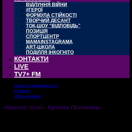
ВІДЛУННЯ ВІЙНИ
#ГЕРОЇ
ФОРМУЛА СТІЙКОСТІ
ТВОРЧИЙ ДЕСАНТ
ТОК-ШОУ “ВІДПОВІДЬ”
ПОЗИЦІЯ
СПОРТЦЕНТР
MAMAINSTAGRAMA
ART-ШКОЛА
ПОДІЛЛЯ ІНКОГНІТО
КОНТАКТИ
LIVE
TV7+ FM
НОВИНИ ХМЕЛЬНИЦЬКОГО
КУЛЬТУРА
ХМЕЛЬНИЦЬКИЙ
«Навісні пісні» Артема Полежаки.
21.03.2018
1643