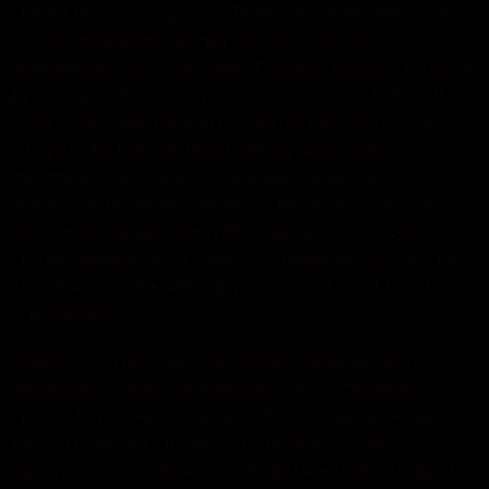
«Навісні пісні» Артем Полежака презентував у
Хмельницькому. За рахунком – це друга
друкована книга автора. Перша збірка «Стіхи о
жизні» розійшлася великим накладом. Такий
успіх вже прогнозують і другій роботі. Сценки й
історії з життя, переписані віршованою
формою, вподобало чимало українських
читачів. Поезія визнана на всеукраїнському
рівні і нагороджена у 2014 році на конкурсі
«Стоп цензура». У своєму творчому здобутку
автор має і Міжнародну премію імені Олеся
Ульяненка.
Комічні та трагічні. Такі вірші пише Артем
Полежака. Певною концепцією у створенні
своїх збірок не керується. Каже, намагається
зайвого не вигадувати, а розповісти про
підслухані та побачені історії з життя. Це друга