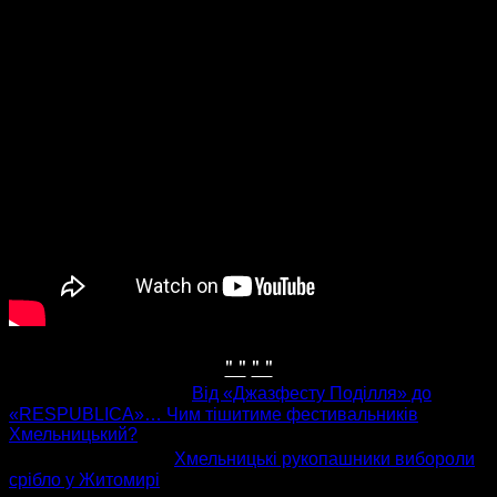
" "
" "
попередня стаття
Від «Джазфесту Поділля» до
«RESPUBLICA»… Чим тішитиме фестивальників
Хмельницький?
наступна стаття
Хмельницькі рукопашники вибороли
срібло у Житомирі