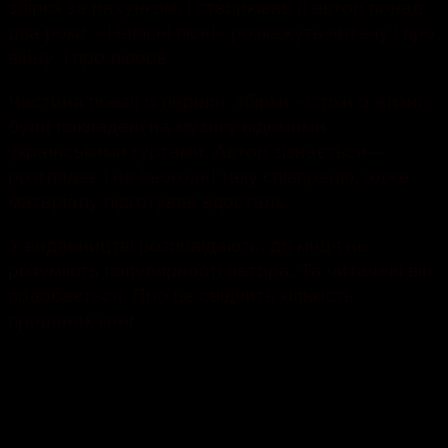
збірка за рахунком, і створював її автор понад
два роки. «Навісні пісні» розкажуть читачу і про
війну, і про любов.
Частина поезії із першої збірки «Стіхи о жизні»
були покладені на музику відомими
українськими гуртами. Автор зізнається –
розглядає і на сьогодні таку співпрацю, адже
матеріалу підготував вдосталь.
У видавництві розповідають, до кінця не
розуміють популярності автора. Та читачеві він
подобається. Про це свідчить кількість
проданих книг.