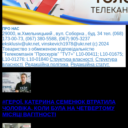
ПРО НАС
29000, м.Хмельницький , вул. Соборна , буд. 34 тел. (068)
173-00-73, (067) 380-5588, (067) 905-3237
eksklusiv@ukr.net, vinskevich1978@ukr.net (с) 2024
Товариство з обмеженою відповідальністю
"Телекомпанія "Проскурів" "TV7+" L10-00411; L10-01675;
L10-01276; L10-01840
Cтруктура власності
Cтруктура
власності
Редакційна політика
Редакційна статут
БІЛЬШЕ НОВИН
#ГЕРОЇ. КАТЕРИНА СЕМЕНЮК ВТРАТИЛА
ЧОЛОВІКА, КОЛИ БУЛА НА ЧЕТВЕРТОМУ
МІСЯЦІ ВАГІТНОСТІ