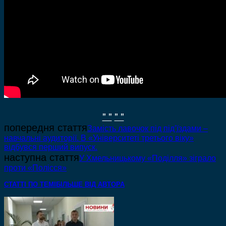
" "
" "
попередня стаття
Замість лавочок під під’їздами –
навчальні аудиторії. В «Університеті третього віку»
відбувся перший випуск.
наступна стаття
У Хмельницькому «Поділля» зіграло
проти «Полісся»
СТАТТІ ПО ТЕМІ
БІЛЬШЕ ВІД АВТОРА