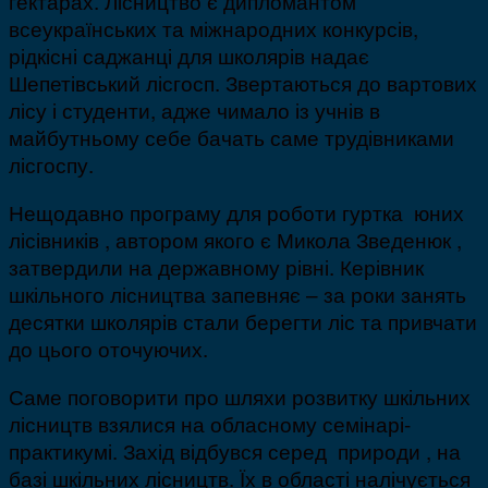
гектарах. Лісництво є дипломантом
всеукраїнських та міжнародних конкурсів,
рідкісні саджанці для школярів надає
Шепетівський лісгосп. Звертаються до вартових
лісу і студенти, адже чимало із учнів в
майбутньому себе бачать саме трудівниками
лісгоспу.
Нещодавно програму для роботи гуртка юних
лісівників , автором якого є Микола Зведенюк ,
затвердили на державному рівні. Керівник
шкільного лісництва запевняє – за роки занять
десятки школярів стали берегти ліс та привчати
до цього оточуючих.
Саме поговорити про шляхи розвитку шкільних
лісництв взялися на обласному семінарі-
практикумі. Захід відбувся серед природи , на
базі шкільних лісництв. Їх в області налічується