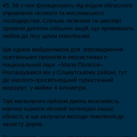
45, 36 з них функціонують під егідою обласного
управління лісового та мисливського
господарства. Спільно лісівники та школярі
провели десятки спільних акцій, що прививають
любов до лісу цілим поколінням.
Ще одним майданчиком для впровадження
освітянських проектів в екосистемах є
Національний парк «Мале Полісся».
Розташувався він у Славутському районі, тут
діє еколого-просвітницький туристичний
маршрут у майже 4 кілометри.
Такі мальовничі пейзажі дають можливість
наочно оцінити лісовий потенціал нашої
області, а ще залучати молоде покоління до
захисту дерев.
Як запевнив керівник натуралістичного центру,