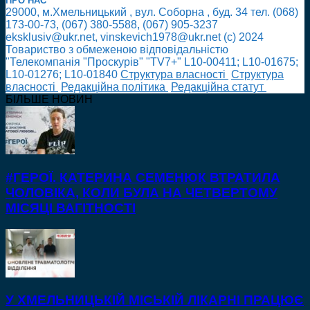
ПРО НАС
29000, м.Хмельницький , вул. Соборна , буд. 34 тел. (068)
173-00-73, (067) 380-5588, (067) 905-3237
eksklusiv@ukr.net, vinskevich1978@ukr.net (с) 2024
Товариство з обмеженою відповідальністю
"Телекомпанія "Проскурів" "TV7+" L10-00411; L10-01675;
L10-01276; L10-01840
Cтруктура власності
Cтруктура
власності
Редакційна політика
Редакційна статут
БІЛЬШЕ НОВИН
#ГЕРОЇ. КАТЕРИНА СЕМЕНЮК ВТРАТИЛА
ЧОЛОВІКА, КОЛИ БУЛА НА ЧЕТВЕРТОМУ
МІСЯЦІ ВАГІТНОСТІ
У ХМЕЛЬНИЦЬКІЙ МІСЬКІЙ ЛІКАРНІ ПРАЦЮЄ