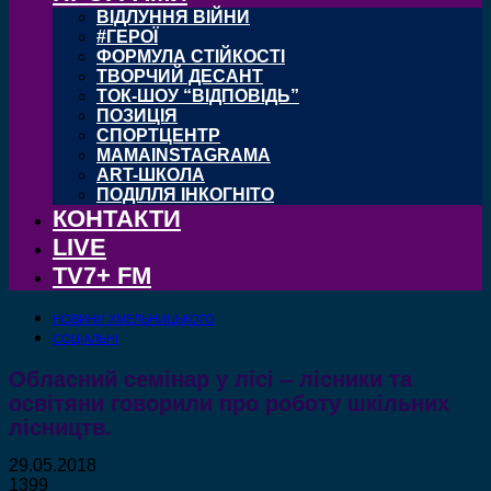
ВІДЛУННЯ ВІЙНИ
#ГЕРОЇ
ФОРМУЛА СТІЙКОСТІ
ТВОРЧИЙ ДЕСАНТ
ТОК-ШОУ “ВІДПОВІДЬ”
ПОЗИЦІЯ
СПОРТЦЕНТР
MAMAINSTAGRAMA
ART-ШКОЛА
ПОДІЛЛЯ ІНКОГНІТО
КОНТАКТИ
LIVE
TV7+ FM
НОВИНИ ХМЕЛЬНИЦЬКОГО
СОЦІАЛЬНІ
Обласний семінар у лісі – лісники та
освітяни говорили про роботу шкільних
лісництв.
29.05.2018
1399