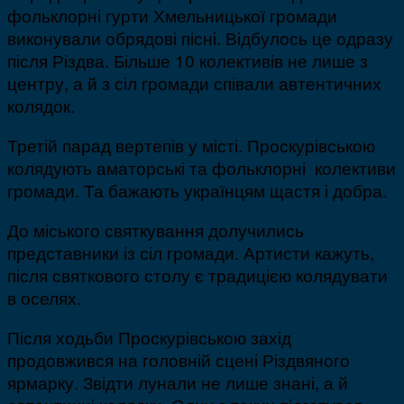
фольклорні гурти Хмельницької громади
виконували обрядові пісні. Відбулось це одразу
після Різдва. Більше 10 колективів не лише з
центру, а й з сіл громади співали автентичних
колядок.
Третій парад вертепів у місті. Проскурівською
колядують аматорські та фольклорні колективи
громади. Та бажають українцям щастя і добра.
До міського святкування долучились
представники із сіл громади. Артисти кажуть,
після святкового столу є традицією колядувати
в оселях.
Після ходьби Проскурівською захід
продовжився на головній сцені Різдвяного
ярмарку. Звідти лунали не лише знані, а й