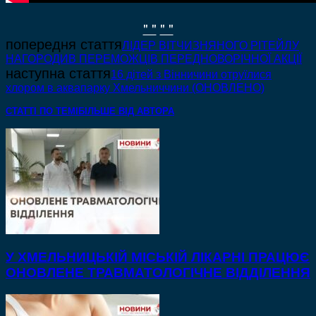
" "
" "
попередня стаття
ЛІДЕР ВІТЧИЗНЯНОГО РІТЕЙЛУ
НАГОРОДИВ ПЕРЕМОЖЦІВ ПЕРЕДНОВОРІЧНОЇ АКЦІЇ
наступна стаття
16 дітей з Вінничини отруїлися
хлором в аквапарку Хмельниччини (ОНОВЛЕНО)
СТАТТІ ПО ТЕМІ
БІЛЬШЕ ВІД АВТОРА
У ХМЕЛЬНИЦЬКІЙ МІСЬКІЙ ЛІКАРНІ ПРАЦЮЄ
ОНОВЛЕНЕ ТРАВМАТОЛОГІЧНЕ ВІДДІЛЕННЯ