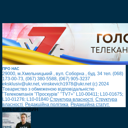
ПРО НАС
29000, м.Хмельницький , вул. Соборна , буд. 34 тел. (068)
173-00-73, (067) 380-5588, (067) 905-3237
eksklusiv@ukr.net, vinskevich1978@ukr.net (с) 2024
Товариство з обмеженою відповідальністю
"Телекомпанія "Проскурів" "TV7+" L10-00411; L10-01675;
L10-01276; L10-01840
Cтруктура власності
Cтруктура
власності
Редакційна політика
Редакційна статут
БІЛЬШЕ НОВИН