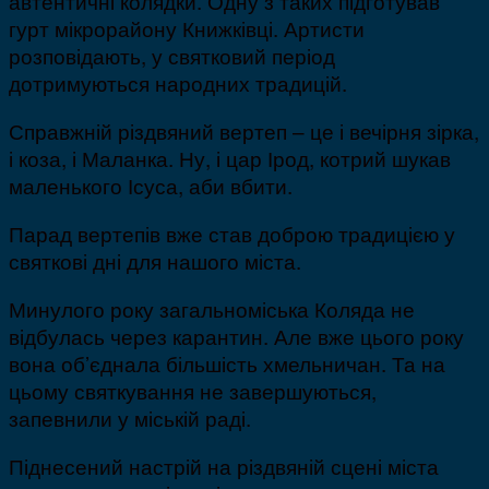
автентичні колядки. Одну з таких підготував
гурт мікрорайону Книжківці. Артисти
розповідають, у святковий період
дотримуються народних традицій.
Справжній різдвяний вертеп – це і вечірня зірка,
і коза, і Маланка. Ну, і цар Ірод, котрий шукав
маленького Ісуса, аби вбити.
Парад вертепів вже став доброю традицією у
святкові дні для нашого міста.
Минулого року загальноміська Коляда не
відбулась через карантин. Але вже цього року
вона об’єднала більшість хмельничан. Та на
цьому святкування не завершуються,
запевнили у міській раді.
Піднесений настрій на різдвяній сцені міста