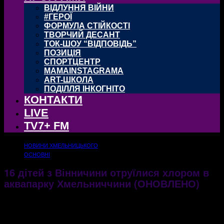
ВІДЛУННЯ ВІЙНИ
#ГЕРОЇ
ФОРМУЛА СТІЙКОСТІ
ТВОРЧИЙ ДЕСАНТ
ТОК-ШОУ “ВІДПОВІДЬ”
ПОЗИЦІЯ
СПОРТЦЕНТР
MAMAINSTAGRAMA
ART-ШКОЛА
ПОДІЛЛЯ ІНКОГНІТО
КОНТАКТИ
LIVE
TV7+ FM
НОВИНИ ХМЕЛЬНИЦЬКОГО
ОСНОВНІ
16 дітей з Вінничини отруїлися хлором в
аквапарку Хмельниччини (ОНОВЛЕНО)
11.01.2022
1000