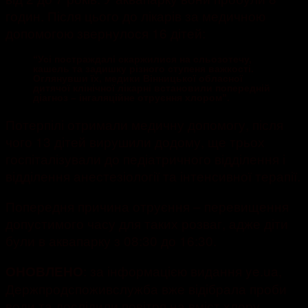
годин. Після цього до лікарів за медичною
допомогою звернулося 16 дітей:
“Усі постраждалі скаржилися на сльозотечу,
кашель та задишку різного ступеня важкості.
Оглянувши їх, медики Вінницької обласної
дитячої клінічної лікарні встановили попередній
діагноз – інгаляційне отруєння хлором”.
Потерпілі отримали медичну допомогу, після
чого 13 дітей вирушили додому, ще трьох
госпіталізували до педіатричного відділення і
відділення анестезіології та інтенсивної терапії.
Попередня причина отруєння – перевищення
допустимого часу для таких розваг, адже діти
були в аквапарку з 08:30 до 16:30.
: за інформацією видання ye.ua,
ОНОВЛЕНО
Держпродспоживслужба вже відібрала проби
води та дослідили повітря на вміст хлору.