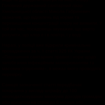
Головний державний санітарний лікар
Хмельницької області Микола Габрикевич
зазначив, що відхилень від норми та
перевищення концентрації хлору не виявили. У
той же час, посадовець зауважив, що варто
розуміти, що хлор є і в повітрі, і у воді.
Наразі, у поліції вже відкрили кримінальне
провадження за ч. 1 статті 325 КК України
«Порушення санітарних правил і норм щодо
запобігання інфекційним захворюванням та
масовим отруєнням», в межах якого проводять
перевірку.
Санкція зазначеної статті передбачає
покарання у вигляді штрафу до 100
неоподатковуваних мінімумів доходів громадян
або арештом на строк до 6 місяців або