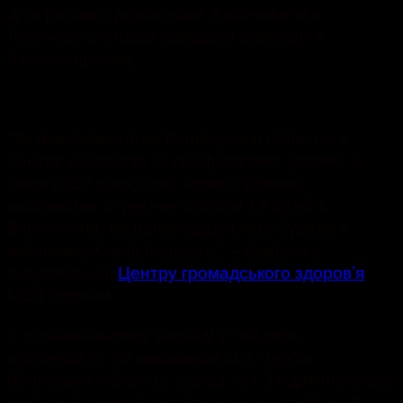
Діти разом із дорослими відпочивали в
Летичеві, а згодом відвідали аквапарк в
Хмельницькому.
“За повідомленням Вінницького обласного
центру контролю та профілактики хвороб, 6
січня 2022 року було зареєстровано
інгаляційне отруєння хлором 16 дітей з
Вінниччини, які напередодні перебували в
аквапарку Хмельницького”, – йдеться у
повідомленні
Центру громадського здоров’я
МОЗ України.
У розважальному закладі у той день
відпочивало 50 мешканців смт. Турбів
(Вінницька область), серед них 34 дитини віком
від 2 до 7 років. У аквапарку вони пробули 8