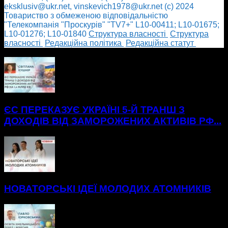
eksklusiv@ukr.net, vinskevich1978@ukr.net (с) 2024
Товариство з обмеженою відповідальністю
"Телекомпанія "Проскурів" "TV7+" L10-00411; L10-01675;
L10-01276; L10-01840
Cтруктура власності
Cтруктура
власності
Редакційна політика
Редакційна статут
БІЛЬШЕ НОВИН
ЄС ПЕРЕКАЗУЄ УКРАЇНІ 5-Й ТРАНШ З
ДОХОДІВ ВІД ЗАМОРОЖЕНИХ АКТИВІВ РФ...
НОВАТОРСЬКІ ІДЕЇ МОЛОДИХ АТОМНИКІВ