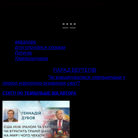
обмеженням волі на строк до 3 років.
" "
" "
ТЕГИ
аквапарк
діти отруїлися хлором
Летичів
Хмельниччина
попередня стаття
ПАРАД ВЕРТЕПІВ
наступна стаття
Чи вакцинувалися хмельничани у
період новорічно-різдвяних свят?
СТАТТІ ПО ТЕМІ
БІЛЬШЕ ВІД АВТОРА