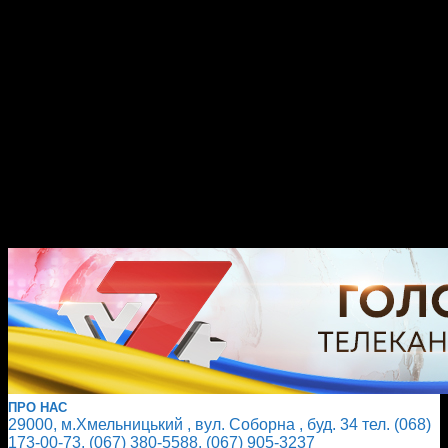
ПРО НАС
29000, м.Хмельницький , вул. Соборна , буд. 34 тел. (068)
173-00-73, (067) 380-5588, (067) 905-3237