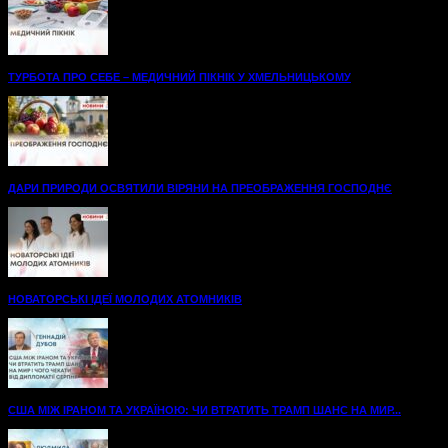
ТУРБОТА ПРО СЕБЕ – МЕДИЧНИЙ ПІКНІК У ХМЕЛЬНИЦЬКОМУ
ДАРИ ПРИРОДИ ОСВЯТИЛИ ВІРЯНИ НА ПРЕОБРАЖЕННЯ ГОСПОДНЄ
НОВАТОРСЬКІ ІДЕЇ МОЛОДИХ АТОМНИКІВ
США МІЖ ІРАНОМ ТА УКРАЇНОЮ: ЧИ ВТРАТИТЬ ТРАМП ШАНС НА МИР...