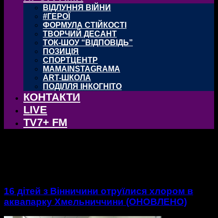
ВІДЛУННЯ ВІЙНИ
#ГЕРОЇ
ФОРМУЛА СТІЙКОСТІ
ТВОРЧИЙ ДЕСАНТ
ТОК-ШОУ “ВІДПОВІДЬ”
ПОЗИЦІЯ
СПОРТЦЕНТР
MAMAINSTAGRAMA
ART-ШКОЛА
ПОДІЛЛЯ ІНКОГНІТО
КОНТАКТИ
LIVE
TV7+ FM
тег: аквапарк
16 дітей з Вінничини отруїлися хлором в
аквапарку Хмельниччини (ОНОВЛЕНО)