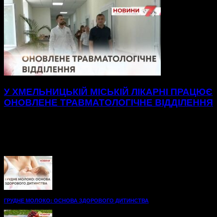
У ХМЕЛЬНИЦЬКІЙ МІСЬКІЙ ЛІКАРНІ ПРАЦЮЄ
ОНОВЛЕНЕ ТРАВМАТОЛОГІЧНЕ ВІДДІЛЕННЯ
Нові, просторі палати до послуг пацієнтів
травматологічного відділення Хмельницької міської
лікарні.48 нових ліжок, вбиральні — усе для максимального
комфорту на шляху до одужання. А...
ГРУДНЕ МОЛОКО: ОСНОВА ЗДОРОВОГО ДИТИНСТВА