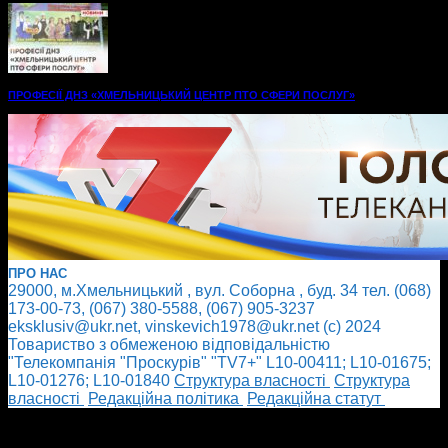
ПРОФЕСІЇ ДНЗ «ХМЕЛЬНИЦЬКИЙ ЦЕНТР ПТО СФЕРИ ПОСЛУГ»
ПРО НАС
29000, м.Хмельницький , вул. Соборна , буд. 34 тел. (068)
173-00-73, (067) 380-5588, (067) 905-3237
eksklusiv@ukr.net, vinskevich1978@ukr.net (с) 2024
Товариство з обмеженою відповідальністю
"Телекомпанія "Проскурів" "TV7+" L10-00411; L10-01675;
L10-01276; L10-01840
Cтруктура власності
Cтруктура
власності
Редакційна політика
Редакційна статут