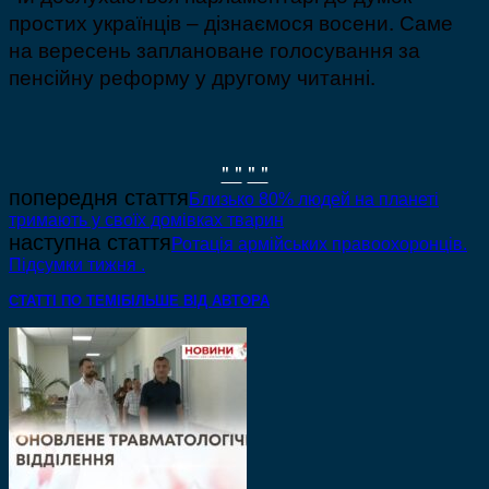
простих українців – дізнаємося восени. Саме
на вересень заплановане голосування за
пенсійну реформу у другому читанні.
" "
" "
попередня стаття
Близько 80% людей на планеті
тримають у своїх домівках тварин
наступна стаття
Ротація армійських правоохоронців.
Підсумки тижня .
СТАТТІ ПО ТЕМІ
БІЛЬШЕ ВІД АВТОРА