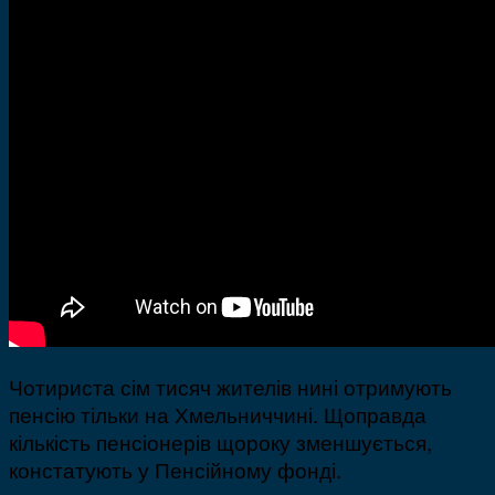
Чотириста сім тисяч жителів нині отримують
пенсію тільки на Хмельниччині. Щоправда
кількість пенсіонерів щороку зменшується,
констатують у Пенсійному фонді.