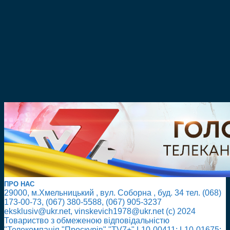
ПРО НАС
29000, м.Хмельницький , вул. Соборна , буд. 34 тел. (068)
173-00-73, (067) 380-5588, (067) 905-3237
eksklusiv@ukr.net, vinskevich1978@ukr.net (с) 2024
Товариство з обмеженою відповідальністю
"Телекомпанія "Проскурів" "TV7+" L10-00411; L10-01675;