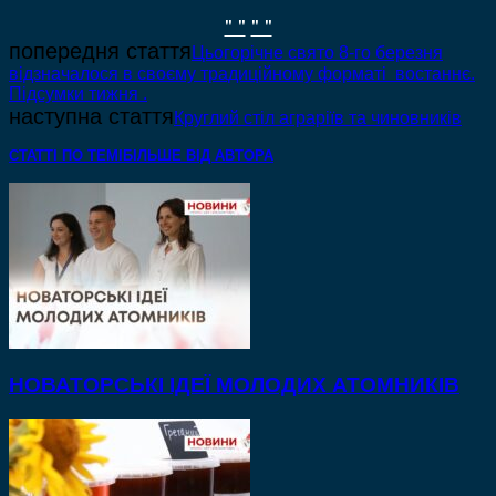
" "
" "
попередня стаття
Цьогорічне свято 8-го березня
відзначалося в своєму традиційному форматі востаннє.
Підсумки тижня .
наступна стаття
Круглий стіл аграріїв та чиновників
СТАТТІ ПО ТЕМІ
БІЛЬШЕ ВІД АВТОРА
НОВАТОРСЬКІ ІДЕЇ МОЛОДИХ АТОМНИКІВ