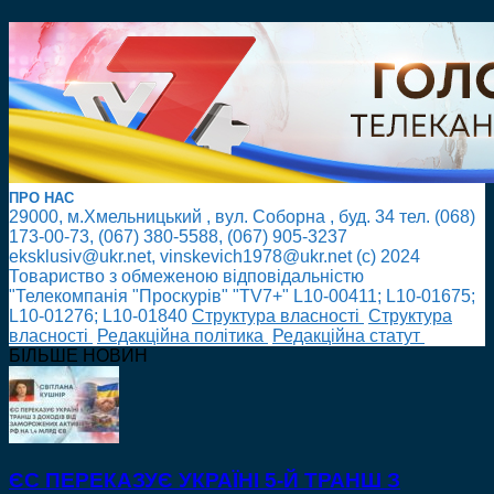
ПРО НАС
29000, м.Хмельницький , вул. Соборна , буд. 34 тел. (068)
173-00-73, (067) 380-5588, (067) 905-3237
eksklusiv@ukr.net, vinskevich1978@ukr.net (с) 2024
Товариство з обмеженою відповідальністю
"Телекомпанія "Проскурів" "TV7+" L10-00411; L10-01675;
L10-01276; L10-01840
Cтруктура власності
Cтруктура
власності
Редакційна політика
Редакційна статут
БІЛЬШЕ НОВИН
ЄС ПЕРЕКАЗУЄ УКРАЇНІ 5-Й ТРАНШ З