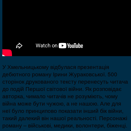
У Хмельницькому відбулася презентація
дебютного роману Ірини Жураковської. 500
сторінок друкованого тексту перенесуть читача
до подій Першої світової війни. Як розповідає
авторка, чимало читачів не розуміють, чому
війна може бути чужою, а не нашою. Але для
неї було принципово показати інший бік війни,
такий далекий він нашої реальності. Персонажі
роману – військові, медики, волонтери, біженці.