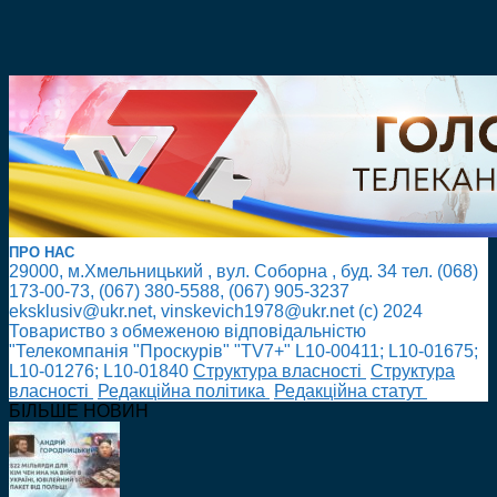
ПРО НАС
29000, м.Хмельницький , вул. Соборна , буд. 34 тел. (068)
173-00-73, (067) 380-5588, (067) 905-3237
eksklusiv@ukr.net, vinskevich1978@ukr.net (с) 2024
Товариство з обмеженою відповідальністю
"Телекомпанія "Проскурів" "TV7+" L10-00411; L10-01675;
L10-01276; L10-01840
Cтруктура власності
Cтруктура
власності
Редакційна політика
Редакційна статут
БІЛЬШЕ НОВИН