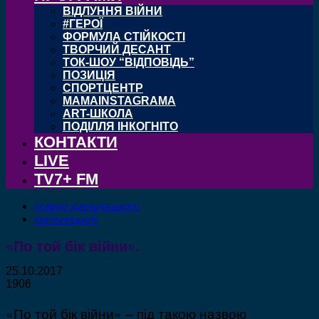
ВІДЛУННЯ ВІЙНИ
#ГЕРОЇ
ФОРМУЛА СТІЙКОСТІ
ТВОРЧИЙ ДЕСАНТ
ТОК-ШОУ “ВІДПОВІДЬ”
ПОЗИЦІЯ
СПОРТЦЕНТР
MAMAINSTAGRAMA
ART-ШКОЛА
ПОДІЛЛЯ ІНКОГНІТО
КОНТАКТИ
LIVE
TV7+ FM
НОВИНИ ХМЕЛЬНИЦЬКОГО
ХМЕЛЬНИЦЬКИЙ
«По той бік війни».
25.10.2017
1906
«По той бік війни» – під такою назвою