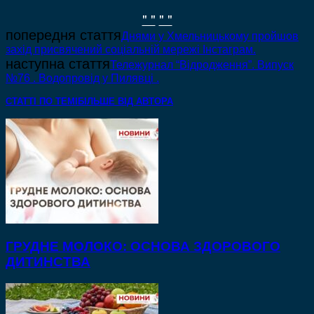
" "
" "
попередня стаття
Днями у Хмельницькому пройшов
захід присвячений соціальній мережі Інстаграм.
наступна стаття
Тележурнал “Відродження”. Випуск
№76 . Водопровід у Пилявці .
СТАТТІ ПО ТЕМІ
БІЛЬШЕ ВІД АВТОРА
ГРУДНЕ МОЛОКО: ОСНОВА ЗДОРОВОГО
ДИТИНСТВА