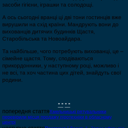
засоби гігієни, іграшки та солодощі.
А ось сьогодні вранці ці дві тони гостинців вже
вирушили на схід країни. Мандрують вони до
вихованців дитячих будинків Щастя,
Старобільська та Новоайдара.
Та найбільше, чого потребують вихованці, це –
сімейне щастя. Тому, сподіваються
прикордонники, у наступному році, можливо і
не всі, та хоч частина цих дітей, знайдуть свої
родини.
" "
" "
попередня стаття
Хмельницькі рятувальники
перевірили місця продажу піротехніки в обласному
центрі