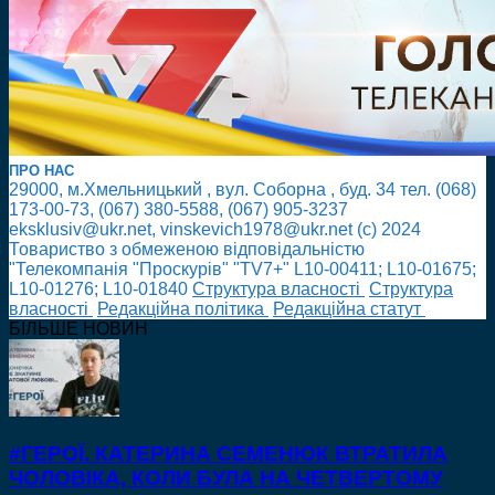
ПРО НАС
29000, м.Хмельницький , вул. Соборна , буд. 34 тел. (068)
173-00-73, (067) 380-5588, (067) 905-3237
eksklusiv@ukr.net, vinskevich1978@ukr.net (с) 2024
Товариство з обмеженою відповідальністю
"Телекомпанія "Проскурів" "TV7+" L10-00411; L10-01675;
L10-01276; L10-01840
Cтруктура власності
Cтруктура
власності
Редакційна політика
Редакційна статут
БІЛЬШЕ НОВИН
#ГЕРОЇ. КАТЕРИНА СЕМЕНЮК ВТРАТИЛА
ЧОЛОВІКА, КОЛИ БУЛА НА ЧЕТВЕРТОМУ