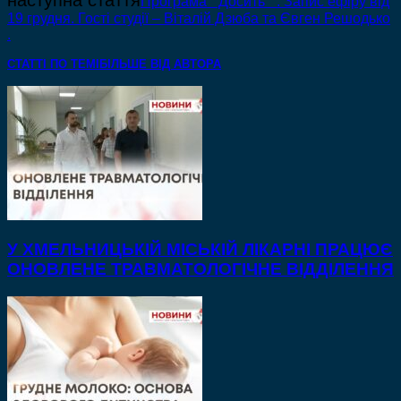
наступна стаття
Програма ” Досить “ . Запис ефіру від
19 грудня. Гості студії – Віталій Дзюба та Євген Решодько
.
СТАТТІ ПО ТЕМІ
БІЛЬШЕ ВІД АВТОРА
У ХМЕЛЬНИЦЬКІЙ МІСЬКІЙ ЛІКАРНІ ПРАЦЮЄ
ОНОВЛЕНЕ ТРАВМАТОЛОГІЧНЕ ВІДДІЛЕННЯ