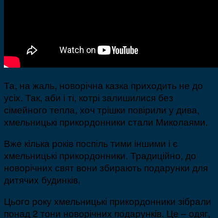
Та, на жаль, новорічна казка приходить не до
усіх. Так, аби і ті, котрі залишилися без
сімейного тепла, хоч трішки повірили у дива,
хмельницькі прикордонники стали Миколаями.
Вже кілька років поспіль тими іншими і є
хмельницькі прикордонники. Традиційно, до
новорічних свят вони збирають подарунки для
дитячих будинків.
Цього року хмельницькі прикордонники зібрали
понад 2 тони новорічних подарунків. Це – одяг,