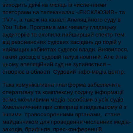
виходить двічі на місяць із численними
повторами на телеканалах «ЕКСКЛЮЗИВ» та
ТV7+, а також на каналі Апеляційного суду в
You Tube. Програма має чималу глядацьку
аудиторію та охопила найширший спектр тем
від резонансних судових засідань до подій у
найвищих кабінетах судової влади. Виявилося,
такий досвід в судовій галузі новітній. Але й на
цьому апеляційний суд не зупиняється –
створює в області Судовий інфо-медіа центр.
Така комунікативна платформа забезпечить
оперативну та комплексну подачу інформації
всіма можливими медіа-засобами з усіх судів
Хмельниччини при співпраці в подальшому й з
іншими правоохоронними органами, стане
майданчиком для проведення численних медіа-
заходів, брифінгів, прес-конференцій.