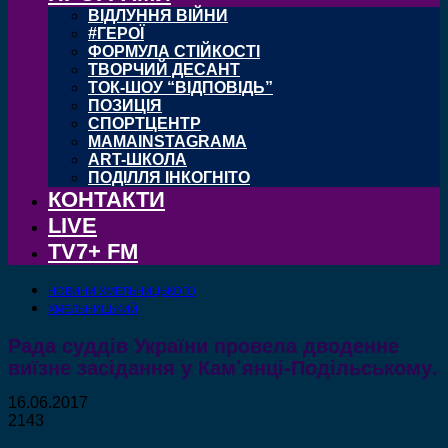
ВІДЛУННЯ ВІЙНИ
#ГЕРОЇ
ФОРМУЛА СТІЙКОСТІ
ТВОРЧИЙ ДЕСАНТ
ТОК-ШОУ “ВІДПОВІДЬ”
ПОЗИЦІЯ
СПОРТЦЕНТР
MAMAINSTAGRAMA
ART-ШКОЛА
ПОДІЛЛЯ ІНКОГНІТО
КОНТАКТИ
LIVE
TV7+ FM
НОВИНИ ХМЕЛЬНИЦЬКОГО
ХМЕЛЬНИЦЬКИЙ
Рада суддів України провела дводенне
виїзне засідання у Кам’янці-Подільському.
16.06.2017
2143