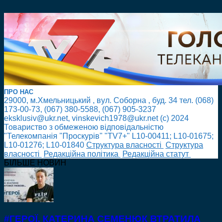
ПРО НАС
29000, м.Хмельницький , вул. Соборна , буд. 34 тел. (068)
173-00-73, (067) 380-5588, (067) 905-3237
eksklusiv@ukr.net, vinskevich1978@ukr.net (с) 2024
Товариство з обмеженою відповідальністю
"Телекомпанія "Проскурів" "TV7+" L10-00411; L10-01675;
L10-01276; L10-01840
Cтруктура власності
Cтруктура
власності
Редакційна політика
Редакційна статут
БІЛЬШЕ НОВИН
#ГЕРОЇ. КАТЕРИНА СЕМЕНЮК ВТРАТИЛА