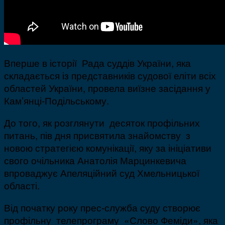
Вперше в історії Рада суддів України, яка
складається із представників судової еліти всіх
областей України, провела виїзне засідання у
Кам’янці-Подільському.
До того, як розглянути десяток профільних
питань, пів дня присвятила знайомству з
новою стратегією комунікації, яку за ініціативи
свого очільника Анатолія Марцинкевича
впроваджує Апеляційний суд Хмельницької
області.
Від початку року прес-служба суду створює
профільну телепрограму «Слово Феміди», яка