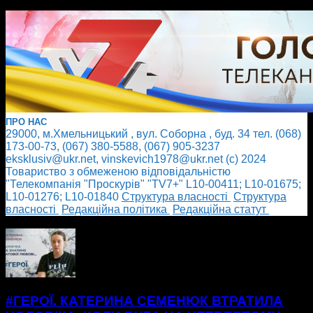
ПРО НАС
29000, м.Хмельницький , вул. Соборна , буд. 34 тел. (068)
173-00-73, (067) 380-5588, (067) 905-3237
eksklusiv@ukr.net, vinskevich1978@ukr.net (с) 2024
Товариство з обмеженою відповідальністю
"Телекомпанія "Проскурів" "TV7+" L10-00411; L10-01675;
L10-01276; L10-01840
Cтруктура власності
Cтруктура
власності
Редакційна політика
Редакційна статут
БІЛЬШЕ НОВИН
#ГЕРОЇ. КАТЕРИНА СЕМЕНЮК ВТРАТИЛА