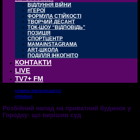
ВІДЛУННЯ ВІЙНИ
#ГЕРОЇ
ФОРМУЛА СТІЙКОСТІ
ТВОРЧИЙ ДЕСАНТ
ТОК-ШОУ “ВІДПОВІДЬ”
ПОЗИЦІЯ
СПОРТЦЕНТР
MAMAINSTAGRAMA
ART-ШКОЛА
ПОДІЛЛЯ ІНКОГНІТО
КОНТАКТИ
LIVE
TV7+ FM
НОВИНИ ХМЕЛЬНИЦЬКОГО
КРИМІНАЛ
Розбійний напад на приватний будинок у
Городку: що вирішив суд
Троє чоловіків у балаклавах увірвались в будинок та, погрожуючи зброєю, змусили
двох жінок віддати все, що в них було
26.12.2019