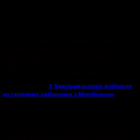
телефони, документи і банківські картки.
Погрожуючи пістолетом, випитали в жінок пін-
коди від карток. Але й цього їм видалося
замало.
Вони завантажили награбоване добро в
автомобіль господині і змусили її сісти за
кермо. Банківські картки із пін-кодами бандити
віддали своїй спільниці-дівчині та веліли їй, не
гаючи часу, познімати гроші з карток.
Читайте також:
У Хмельницькому впіймали
на гарячому хабарника з Міноборони
Тим часом, вони змусили власницю автівки
виїхати за місто, у напрямку села Мартинківці
Городоцького району. Там, користуючись тим,
що на трасі нікого не було, бандити надягнули
35-річній жінці на голову пакет і, зв’язавши її,