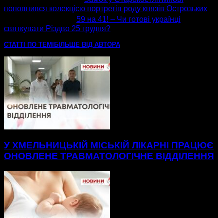
поповнився колекцією портретів роду князів Острозьких
наступна стаття
59 на 41! – Чи готові українці
святкувати Різдво 25 грудня?
СТАТТІ ПО ТЕМІ
БІЛЬШЕ ВІД АВТОРА
У ХМЕЛЬНИЦЬКІЙ МІСЬКІЙ ЛІКАРНІ ПРАЦЮЄ
ОНОВЛЕНЕ ТРАВМАТОЛОГІЧНЕ ВІДДІЛЕННЯ