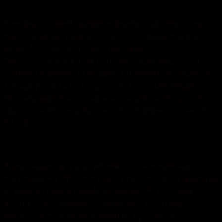
1659
Злочин, за який четверо подільників постали
перед судом, було скоєно 20 липня минулого
року. Того літнього дня ще тільки
благословлялося на світ, на годиннику була
четверта ранку, як в одну з приватних садиб у
Городку завітали непрохані гості. Вибивши
ногою двері, вони увірвались до хати, де ще
міцно спали двоє жінок – 35-тирічна та її мати
65 літ.
Троє бандитів у камуфляжі та балаклавах,
погрожуючи пістолетами, змусили жінок віддати
усе цінне, що в них було дома. Розбійники
забрали в них ювелірні прикраси, готівку,
електроінструменти, комп’ютери, мобільні