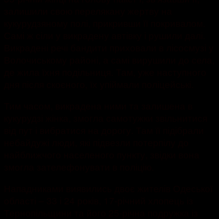
залишили свою перелякану жертву на
кукурудзяному полі, прикривши її покривалом.
Самі ж сіли у викрадену автівку і рушили далі.
Викрадені речі бандити приховали в лісосмузі у
Волочиському районі, а самі вирушили до села,
де жила їхня подільниця. Там, уже наступного
дня після скоєного, їх упіймали поліцейські.
Тим часом, викрадена ними та залишена в
кукурудзі жінка, змогла самотужки звільнитися
від пут і вибратися на дорогу. Там її підібрали
небайдужі люди, які підвезли потерпілу до
найближчого населеного пункту, звідки вона
змогла зателефонувати в поліцію.
Нападниками виявились двоє жителів Одеської
області – 33 і 24 років, 17-річний хлопець із
Тернопільщини та його 25-річна подружка із