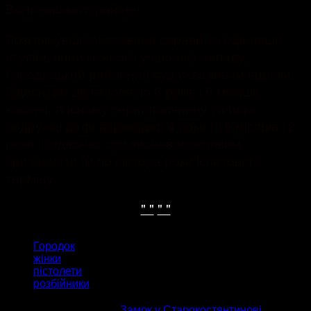
Волочиського району.
Розглянувши обставини справи та оцінивши
ступінь вини кожного учасника нападу,
Городоцький районний суд ухвалив їм вироки.
Одеситам дісталося по 8 років і 6 місяців
колонії. А юному тернополянину та його
подружці дали відповідно 4 роки і 10 місяців і 2
роки. Водночас суд визнав можливим
призначити їм по півтора роки іспитового
терміну.
" "
" "
ТЕГИ
Городок
жінки
пістолети
розбійники
попередня стаття
Замок у Старокостянтинові