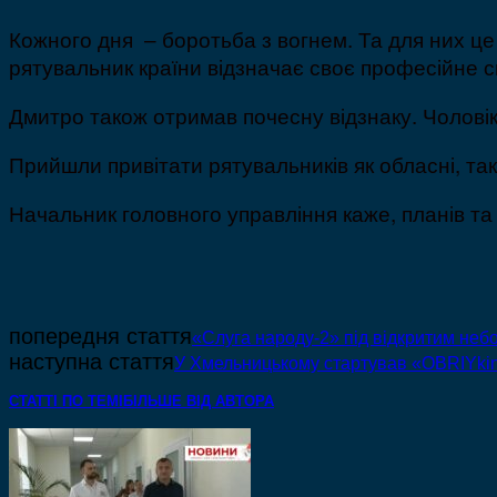
Кожного дня – боротьба з вогнем. Та для них ц
рятувальник країни відзначає своє професійне 
Дмитро також отримав почесну відзнаку. Чолові
Прийшли привітати рятувальників як обласні, так 
Начальник головного управління каже, планів та
попередня стаття
«Слуга народу-2» під відкритим небо
наступна стаття
У Хмельницькому стартував «OBRIYkin
СТАТТІ ПО ТЕМІ
БІЛЬШЕ ВІД АВТОРА