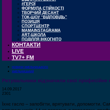
#ГЕРОЇ
ФОРМУЛА СТІЙКОСТІ
ТВОРЧИЙ ДЕСАНТ
ТОК-ШОУ “ВІДПОВІДЬ”
ПОЗИЦІЯ
СПОРТЦЕНТР
MAMAINSTAGRAMA
ART-ШКОЛА
ПОДІЛЛЯ ІНКОГНІТО
КОНТАКТИ
LIVE
TV7+ FM
НОВИНИ ХМЕЛЬНИЦЬКОГО
ХМЕЛЬНИЦЬКИЙ
Рятувальники відзначили свої професійне 
14.09.2017
2301
Їхнє гасло – запобігти, врятувати, допомогти. 
рятувальників. 14-го вересня, в переддень профе