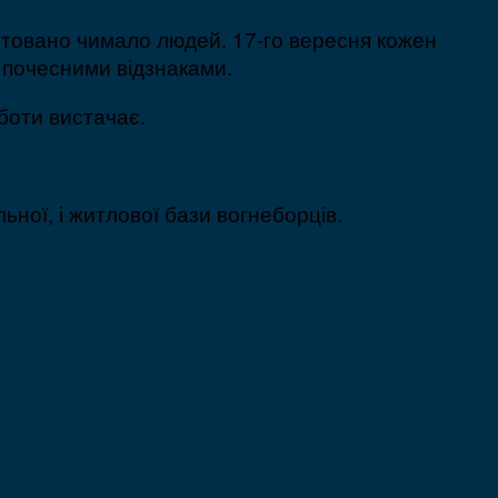
ятовано чимало людей. 17-го вересня кожен
 почесними відзнаками.
боти вистачає.
ної, і житлової бази вогнеборців.