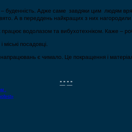
е – буденність. Адже саме завдяки цим людям вр
свято. А в переддень найкращих з них нагородили
к працює водолазом та вибухотехніком. Каже – ро
і міські посадовці.
 напрацювань є чимало. Це покращення і матеріаль
" "
" "
м .
ofest»