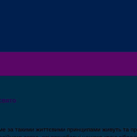
свято
Саме за такими життєвими принципами живуть та пр
сійного свята, всі вогнеборці нашого краю зібрал